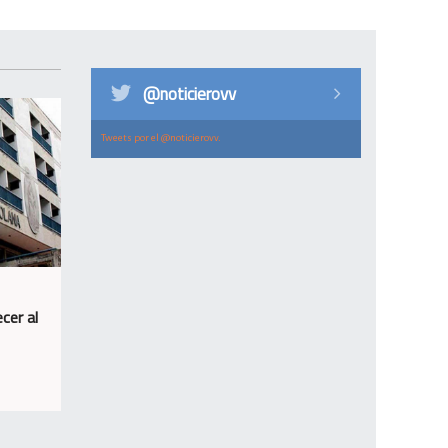
@noticierovv
Tweets por el @noticierovv.
cer al