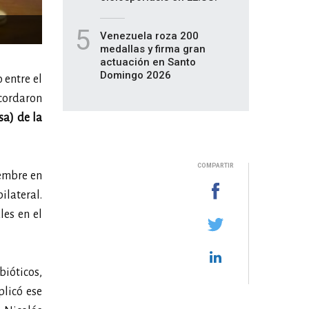
5
Venezuela roza 200
medallas y firma gran
actuación en Santo
Domingo 2026
 entre el
cordaron
sa) de la
COMPARTIR
iembre en
lateral.
es en el
ióticos,
plicó ese