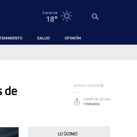
Caracas
18°
TENIMIENTO
SALUD
OPINIÓN
s de
8-Enero-2023
11:33
TIEMPO DE LECTURA
1 minutos
LO ÚLTIMO