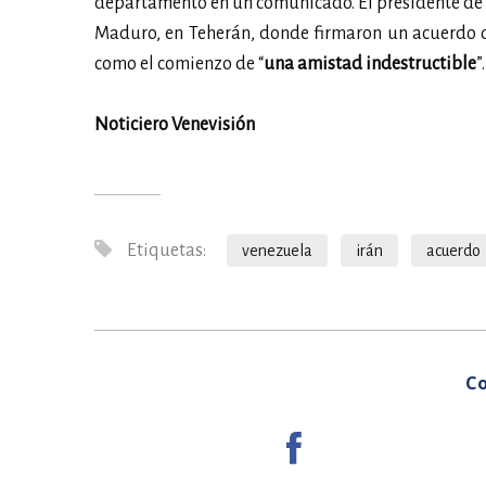
departamento en un comunicado. El presidente de I
Maduro, en Teherán, donde firmaron un acuerdo de
como el comienzo de “
una amistad indestructible
”.
Noticiero Venevisión
Etiquetas:
venezuela
irán
acuerdo
Co