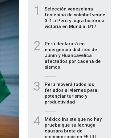
1
Selección venezolana
femenina de voleibol vence
3-1 a Perú y logra histórica
victoria en Mundial U17
2
Perú declarará en
emergencia distritos de
Junín y Huancavelica
afectados por cadena de
sismos
3
Perú moverá todos los
feriados al viernes para
potenciar turismo y
productividad
4
México insiste que no hay
prueba que su lechuga
causara brote de
ciclosporiasis en EE.UU.