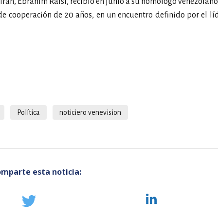
rán, Ebrahim Raisí, recibió en junio a su homólogo venezolano
 cooperación de 20 años, en un encuentro definido por el lí
Política
noticiero venevision
mparte esta noticia: