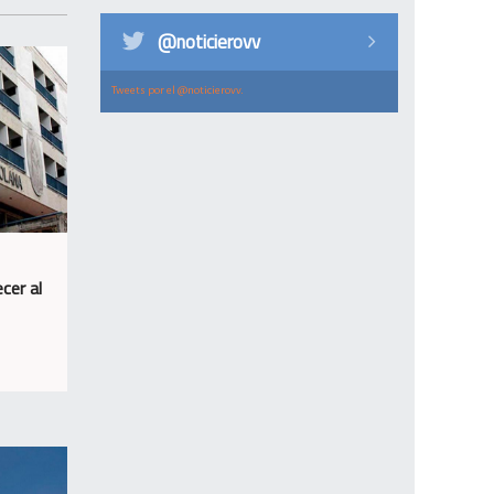
@noticierovv
Tweets por el @noticierovv.
cer al