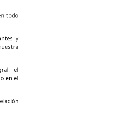
en todo
antes y
nuestra
ral, el
o en el
elación