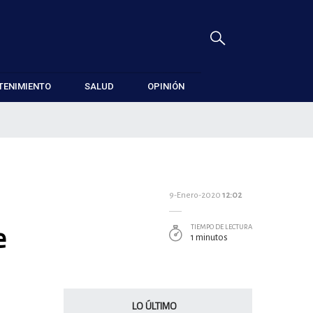
TENIMIENTO
SALUD
OPINIÓN
9-Enero-2020
12:02
e
TIEMPO DE LECTURA
1 minutos
LO ÚLTIMO