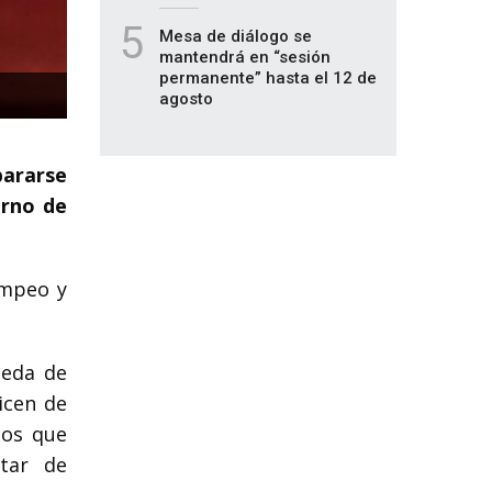
5
Mesa de diálogo se
mantendrá en “sesión
permanente” hasta el 12 de
agosto
ararse
erno de
ompeo y
ueda de
icen de
mos que
itar de