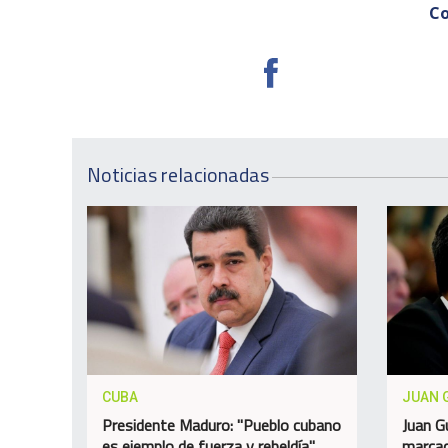
Co
Noticias relacionadas
CUBA
JUAN 
Presidente Maduro: "Pueblo cubano
Juan G
es ejemplo de fuerza y rebeldía"
marcad