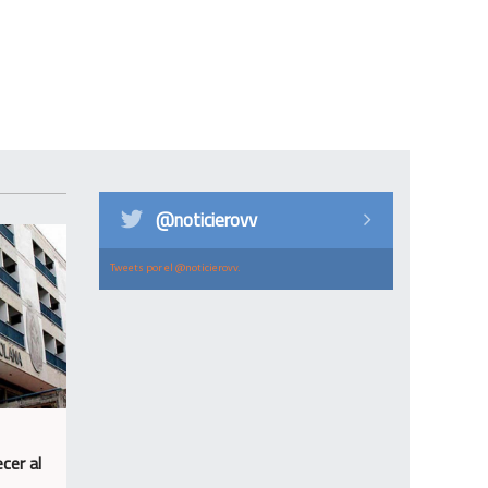
@noticierovv
Tweets por el @noticierovv.
cer al