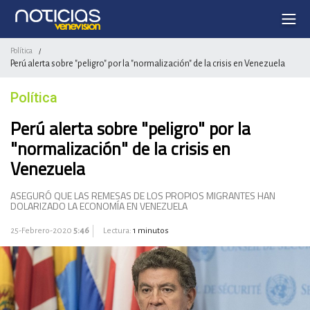
Política
/
Perú alerta sobre "peligro" por la "normalización" de la crisis en Venezuela
Política
Perú alerta sobre "peligro" por la
"normalización" de la crisis en
Venezuela
ASEGURÓ QUE LAS REMESAS DE LOS PROPIOS MIGRANTES HAN
DOLARIZADO LA ECONOMÍA EN VENEZUELA
25-Febrero-2020
5:46
Lectura:
1 minutos