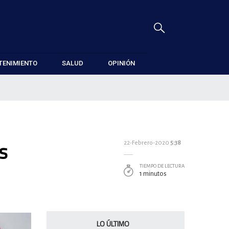
TENIMIENTO
SALUD
OPINIÓN
s
22-Febrero-2020
5:38
TIEMPO DE LECTURA
1 minutos
LO ÚLTIMO