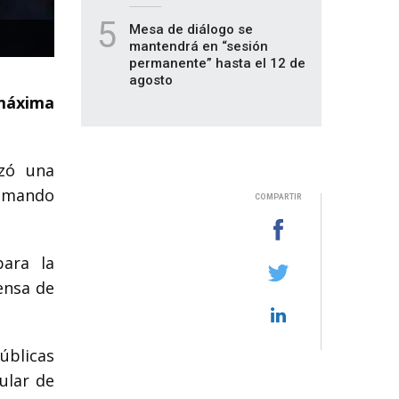
5
Mesa de diálogo se
mantendrá en “sesión
permanente” hasta el 12 de
agosto
 máxima
ezó una
comando
COMPARTIR
para la
rensa de
úblicas
pular de