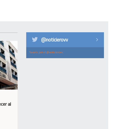
@noticierovv
Tweets por el @noticierovv.
cer al