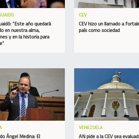
GUAIDO
CEV
uaidó: “Este año quedará
CEV hizo un llamado a fortale
o en nuestra alma,
país como sociedad
nes y en la historia para
e”
A
VENEZUELA
do Ángel Medina: El
AN pide a la CEV sea evaluad