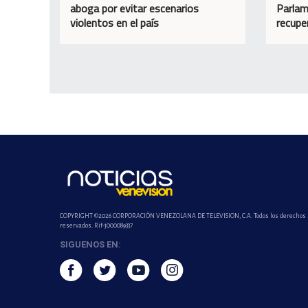
aboga por evitar escenarios
Parlam
violentos en el país
recupe
COPYRIGHT ©2026 CORPORACIÓN VENEZOLANA DE TELEVISION, C.A. Todos los derechos
reservados. Rif-j000089337
SIGUENOS EN: