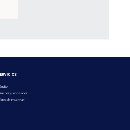
ERVICIOS
ánsito
érminos y Condiciones
lítica de Privacidad