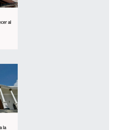
cer al
a la