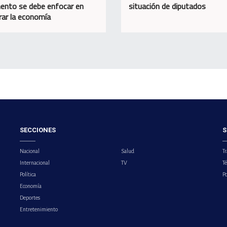
ento se debe enfocar en
situación de diputados
rar la economía
SECCIONES
S
Nacional
Salud
Tr
Internacional
TV
T
Política
Po
Economía
Deportes
Entretenimiento