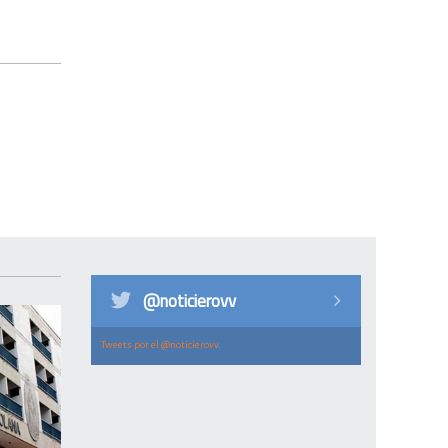
@noticierovv
Tweets por el @noticierovv.