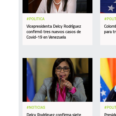
#POLITICA
#POLI
Vicepresidenta Delcy Rodríguez
Colomb
confirmó tres nuevos casos de
para t
Covid-19 en Venezuela
#NOTICIAS
#POLI
Delcy Rodríguez confirma siete
Presid