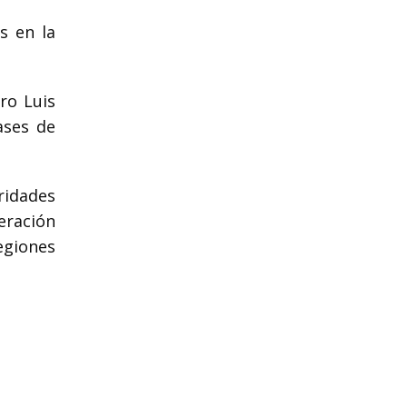
s en la
ro Luis
ases de
ridades
eración
regiones