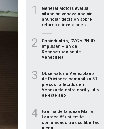
1
General Motors evalúa
situación venezolana sin
anunciar decisión sobre
retorno e inversiones
2
Conindustria, CVC y PNUD
impulsan Plan de
Reconstrucción de
Venezuela
3
Observatorio Venezolano
de Prisiones contabiliza 51
presos fallecidos en
Venezuela entre abril y julio
de este año
4
Familia de la jueza María
Lourdes Afiuni emite
comunicado tras su libertad
plena