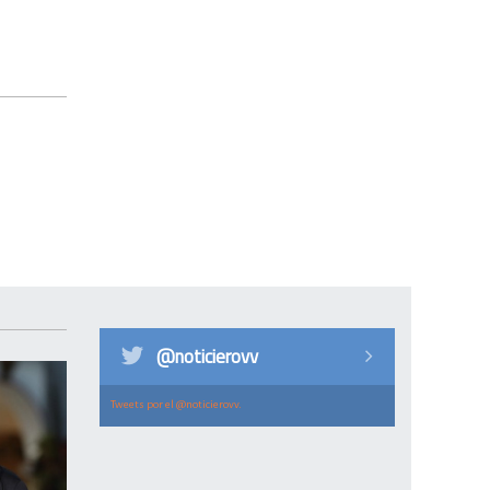
@noticierovv
Tweets por el @noticierovv.