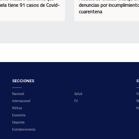
ela tiene 91 casos de Covid-
denuncias por incumplimient
cuarentena
SECCIONES
S
Nacional
Salud
Tr
Internacional
TV
T
Política
Po
Economía
Deportes
Entretenimiento