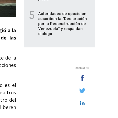
5
Autoridades de oposición
suscriben la “Declaración
por la Reconstrucción de
Venezuela” y respaldan
gió a la
diálogo
 de las
ce de la
cciones
COMPARTIR
o es el
osotros
tro del
liberen