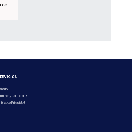
o de
ERVICIOS
ánsito
érminos y Condiciones
lítica de Privacidad