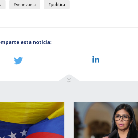
s
#venezuela
#politica
mparte esta noticia: