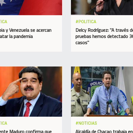
TICA
#POLITICA
ia y Venezuela se acercan
Delcy Rodríguez: "A través d
ratar la pandemia
pruebas hemos detectado 3
casos"
TICA
#NOTICIAS
ente Maduro confirma que
Alcaldía de Chacao trabaja en