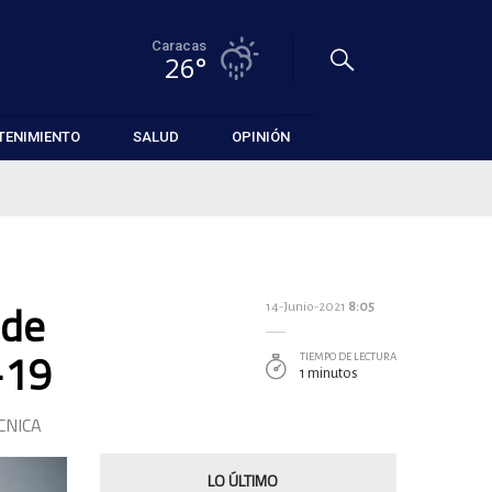
Caracas
26°
TENIMIENTO
SALUD
OPINIÓN
 de
14-Junio-2021
8:05
-19
TIEMPO DE LECTURA
1 minutos
CNICA
LO ÚLTIMO