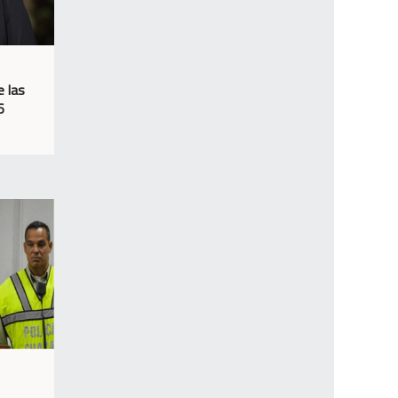
e las
6