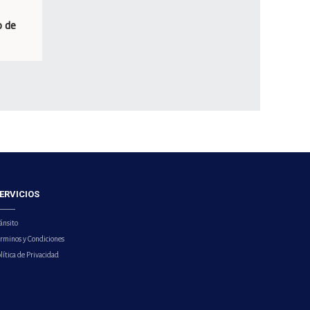
o de
ERVICIOS
ánsito
érminos y Condiciones
lítica de Privacidad