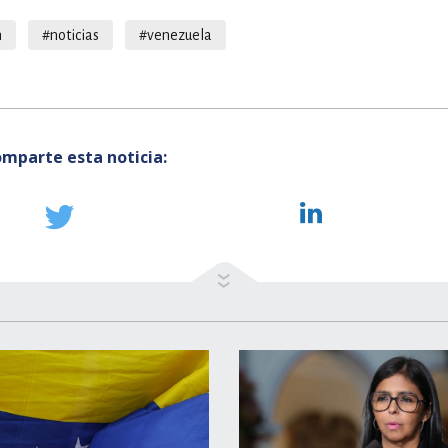
n
#noticias
#venezuela
mparte esta noticia: