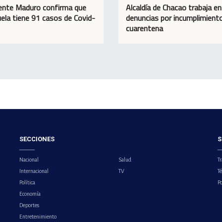
ente Maduro confirma que
Alcaldía de Chacao trabaja en
ela tiene 91 casos de Covid-
denuncias por incumplimient
cuarentena
SECCIONES
S
Nacional
Salud
Tr
Internacional
TV
T
Política
Po
Economía
Deportes
Entretenimiento