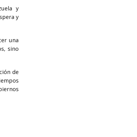
zuela y
spera y
cer una
s, sino
ción de
tiempos
biernos