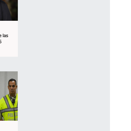
e las
6