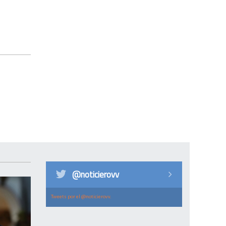
@noticierovv
Tweets por el @noticierovv.