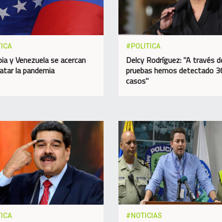
TICA
#POLITICA
ia y Venezuela se acercan
Delcy Rodríguez: "A través d
ratar la pandemia
pruebas hemos detectado 3
casos"
TICA
#NOTICIAS