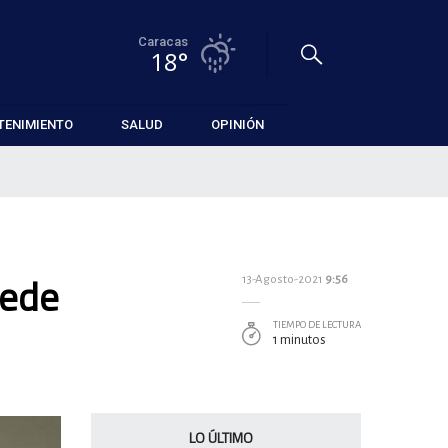
Caracas
18°
TENIMIENTO
SALUD
OPINIÓN
uede
13-Agosto-2021
9:56
TIEMPO DE LECTURA
1 minutos
LO ÚLTIMO