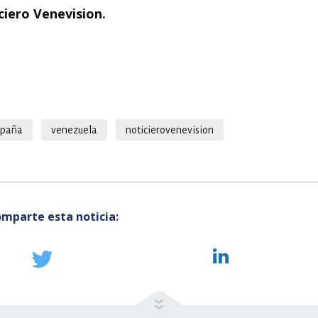
ciero Venevision.
spaña
venezuela
noticierovenevision
mparte esta noticia: