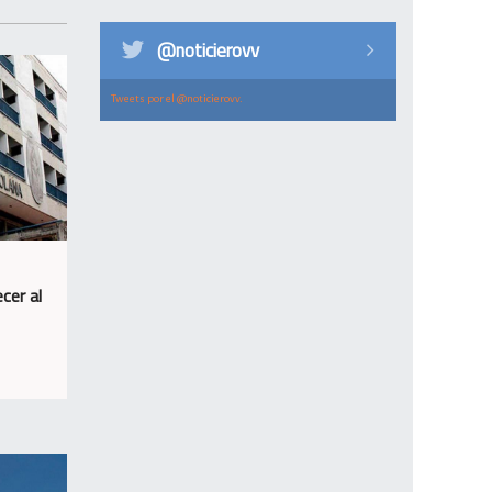
@noticierovv
Tweets por el @noticierovv.
cer al