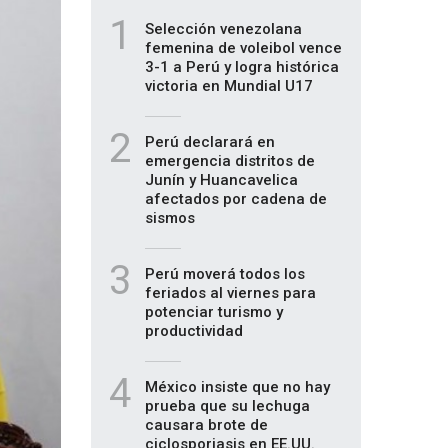
1
Selección venezolana
femenina de voleibol vence
3-1 a Perú y logra histórica
victoria en Mundial U17
2
Perú declarará en
emergencia distritos de
Junín y Huancavelica
afectados por cadena de
sismos
3
Perú moverá todos los
feriados al viernes para
potenciar turismo y
productividad
4
México insiste que no hay
prueba que su lechuga
causara brote de
ciclosporiasis en EE.UU.