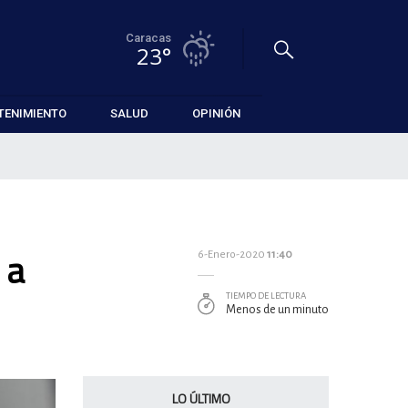
Caracas
23°
TENIMIENTO
SALUD
OPINIÓN
 a
6-Enero-2020
11:40
TIEMPO DE LECTURA
Menos de un minuto
LO ÚLTIMO