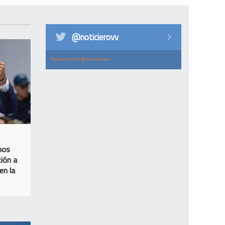
@noticierovv
Tweets por el @noticierovv.
mos
ción a
en la