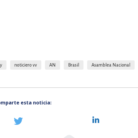
y
noticiero vv
AN
Brasil
Asamblea Nacional
mparte esta noticia: