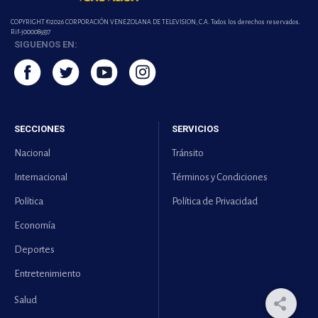
COPYRIGHT ©2026 CORPORACIÓN VENEZOLANA DE TELEVISION, C.A. Todos los derechos reservados.
Rif-j000089337
SIGUENOS EN:
SECCIONES
SERVICIOS
Nacional
Tránsito
Internacional
Términos y Condiciones
Política
Política de Privacidad
Economía
Deportes
Entretenimiento
Salud