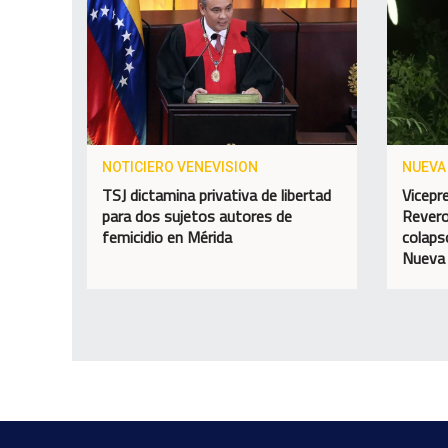
NOTICIERO VENEVISION
NUEVA
TSJ dictamina privativa de libertad
Vicepr
para dos sujetos autores de
Revero
femicidio en Mérida
colaps
Nueva