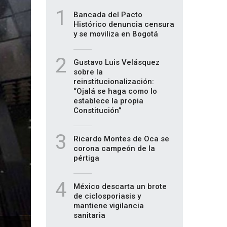
1
Bancada del Pacto
Histórico denuncia censura
y se moviliza en Bogotá
2
Gustavo Luis Velásquez
sobre la
reinstitucionalización:
“Ojalá se haga como lo
establece la propia
Constitución”
3
Ricardo Montes de Oca se
corona campeón de la
pértiga
4
México descarta un brote
de ciclosporiasis y
mantiene vigilancia
sanitaria