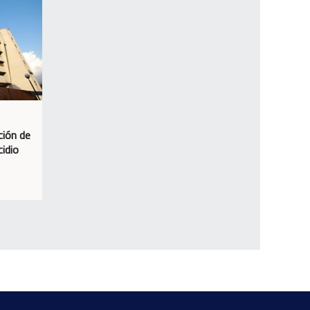
ción de
idio