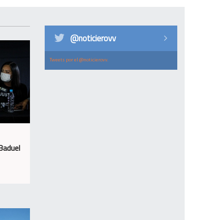
@noticierovv
Tweets por el @noticierovv.
 Baduel