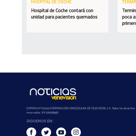
HOSPITAL DE COCHE
TERMI
Hospital de Coche contará con
Termin
unidad para pacientes quemados
poca a
primer
COPYRIGHT ©2026 CORPORACIÓN VENEZOLANA DE TELEVISION, C.A. Todos los derechos
reservados. Rif-j000089337
SIGUENOS EN: