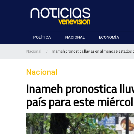
POLÍTICA
NACIONAL
ECONOMÍA
Nacional
Inameh pronostica lluvias en al menos 6 estados d
/
Nacional
Inameh pronostica llu
país para este miérco