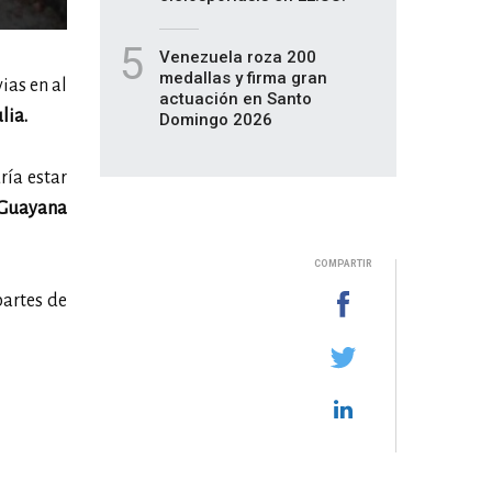
5
Venezuela roza 200
medallas y firma gran
ias en al
actuación en Santo
lia.
Domingo 2026
dría estar
uayana
COMPARTIR
partes de