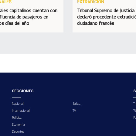
NALES
EXTRADICIÓN
ales capitalinos cuentan con
Tribunal Supremo de Justicia
fluencia de pasajeros en
declaró procedente extradici
os días del año
ciudadano francés
SECCIONES
S
Nacional
Salud
Tr
Internacional
TV
T
Política
Po
Economía
Deportes