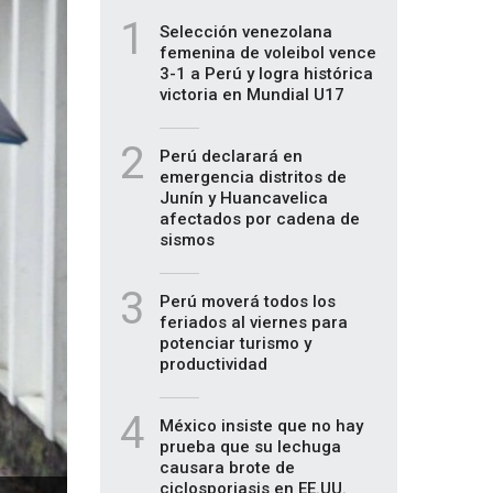
1
Selección venezolana
femenina de voleibol vence
3-1 a Perú y logra histórica
victoria en Mundial U17
2
Perú declarará en
emergencia distritos de
Junín y Huancavelica
afectados por cadena de
sismos
3
Perú moverá todos los
feriados al viernes para
potenciar turismo y
productividad
4
México insiste que no hay
prueba que su lechuga
causara brote de
ciclosporiasis en EE.UU.