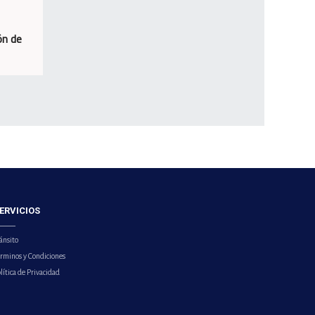
ón de
ERVICIOS
ánsito
érminos y Condiciones
lítica de Privacidad