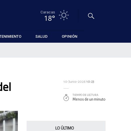
Caracas
18°
TENIMIENTO
SALUD
OPINIÓN
del
10-Junio-2026
10:23
TIEMPO DE LECTURA
Menos de un minuto
LO ÚLTIMO