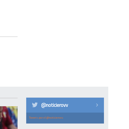
@noticierovv
Tweets por el @noticierovv.