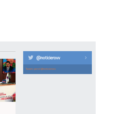
@noticierovv
Tweets por el @noticierovv.