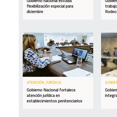
Gobierno nacional estudia
Gobier
flexibilización especial para
trabaj
diciembre
Rodeo
ATENCIÓN JURÍDICA
GOBIE
Gobierno Nacional fortalece
Gobier
atención jurídica en
integra
establecimientos penitenciarios