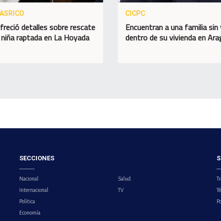
ASRICO
CICPC
ofreció detalles sobre rescate
Encuentran a una familia sin 
 niña raptada en La Hoyada
dentro de su vivienda en Ar
SECCIONES
S
Nacional
Salud
Tr
Internacional
TV
T
Política
Po
Economía