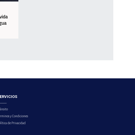
vida
agua
ERVICIOS
ánsito
érminos y Condiciones
lítica de Privacidad