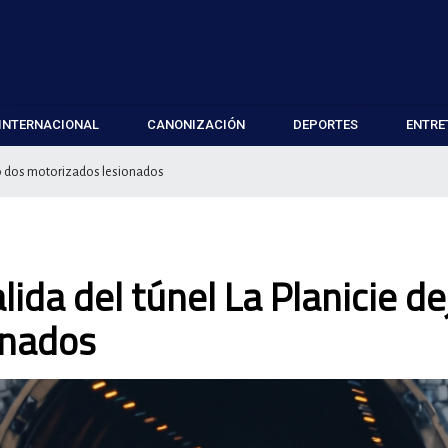
INTERNACIONAL
CANONIZACIÓN
DEPORTES
ENTRE
dejó dos motorizados lesionados
lida del túnel La Planicie de
onados