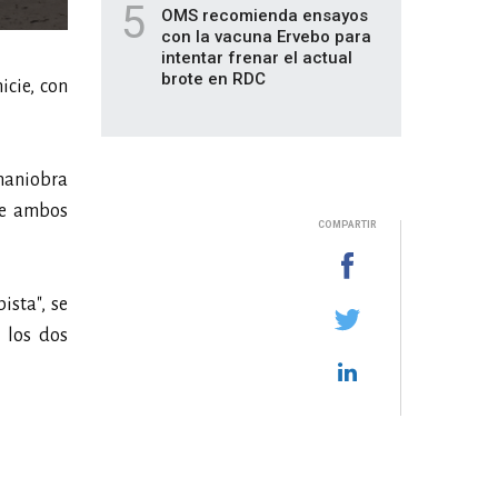
5
OMS recomienda ensayos
con la vacuna Ervebo para
intentar frenar el actual
brote en RDC
icie, con
 maniobra
que ambos
COMPARTIR
sta", se
 los dos