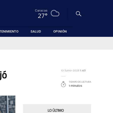
Caracas
27°
TENIMIENTO
SALUD
OPINIÓN
jó
13-Junio-2026
1:40
TIEMPO DE LECTURA
1 minutos
LO ÚLTIMO