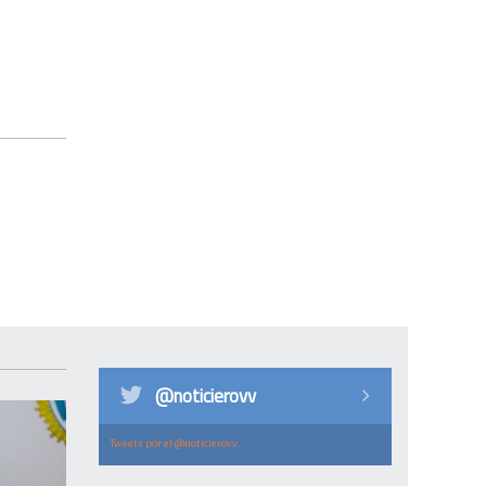
@noticierovv
Tweets por el @noticierovv.