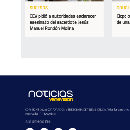
SUCESOS
DOUGL
CEV pidió a autoridades esclarecer
Cicpc 
asesinato del sacerdote Jesús
de una
Manuel Rondón Molina
COPYRIGHT ©2026 CORPORACIÓN VENEZOLANA DE TELEVISION, C.A. Todos los derechos
reservados. Rif-j000089337
SIGUENOS EN: