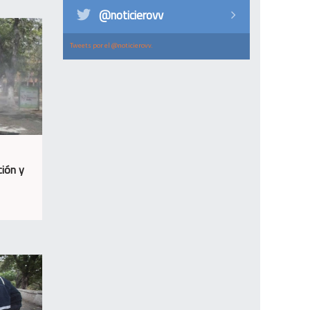
@noticierovv
Tweets por el @noticierovv.
ción y