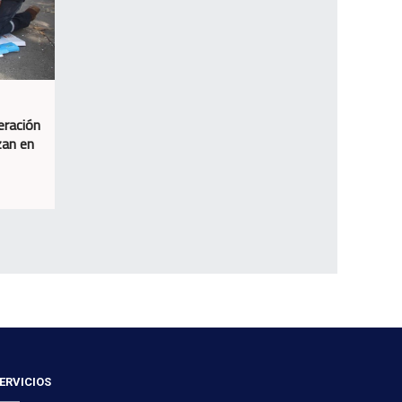
eración
zan en
ERVICIOS