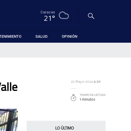
Caracas
21°
TENIMIENTO
SALUD
OPINIÓN
alle
25-Mayo-2024
4:20
TIEMPO DE LECTURA
1 minutos
LO ÚLTIMO