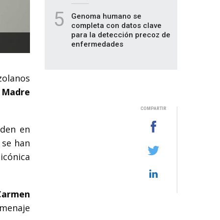
5
Genoma humano se
completa con datos clave
para la detección precoz de
enfermedades
zolanos
a
Madre
COMPARTIR
iden en
 se han
 icónica
armen
omenaje