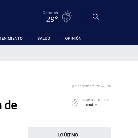
Caracas
29°
TENIMIENTO
SALUD
OPINIÓN
9-Septiembre-2025
3:26
n de
TIEMPO DE LECTURA
1 minutos
O
LO ÚLTIMO