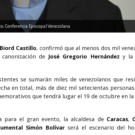
oto: Conferencia Episcopal Venezolana
Biord Castillo
, confirmó que al menos dos mil vene
 canonización de
José Gregorio Hernández
y l
stentes se sumarán miles de venezolanos que res
echa en total, más de diez mil setecientas personas
memorativos que tendrá lugar el 19 de octubre en la
ta para el gran evento, la alcaldesa de
Caracas
,
C
umental Simón Bolívar
será el escenario del h