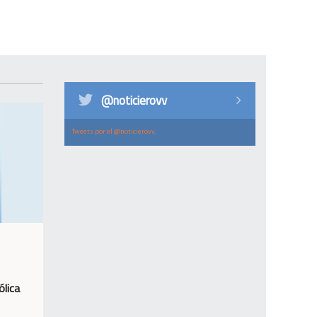
@noticierovv
Tweets por el @noticierovv.
ólica