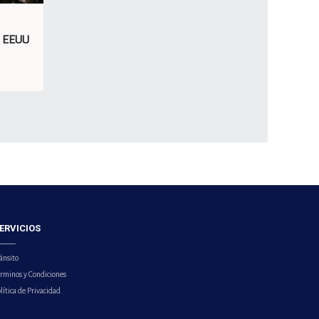
e EEUU
ERVICIOS
ánsito
érminos y Condiciones
lítica de Privacidad