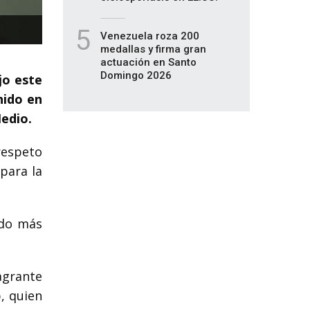
5
Venezuela roza 200
medallas y firma gran
actuación en Santo
Domingo 2026
jo este
nido en
Medio.
respeto
 para la
ido más
agrante
b, quien