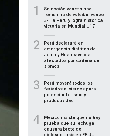
1
Selección venezolana
femenina de voleibol vence
3-1 a Perú y logra histórica
victoria en Mundial U17
2
Perú declarará en
emergencia distritos de
Junín y Huancavelica
afectados por cadena de
sismos
3
Perú moverá todos los
feriados al viernes para
potenciar turismo y
productividad
4
México insiste que no hay
prueba que su lechuga
causara brote de
ciclosporiasis en EE.UU.