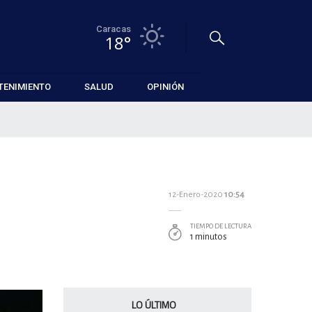
Caracas
18°
TENIMIENTO
SALUD
OPINIÓN
12-Enero-2020
10:54
TIEMPO DE LECTURA
1 minutos
LO ÚLTIMO