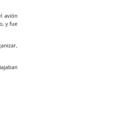
l avión
, y fue
anizar,
iajaban