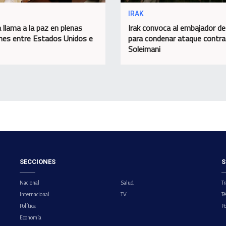
IRAK
 llama a la paz en plenas
Irak convoca al embajador d
nes entre Estados Unidos e
para condenar ataque contra
Soleimani
SECCIONES
S
Nacional
Salud
Tr
Internacional
TV
T
Política
Po
Economía