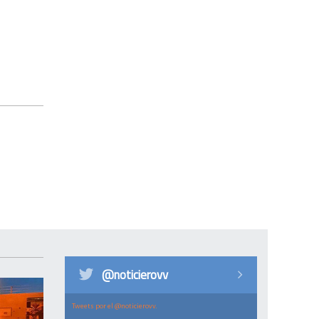
@noticierovv
Tweets por el @noticierovv.