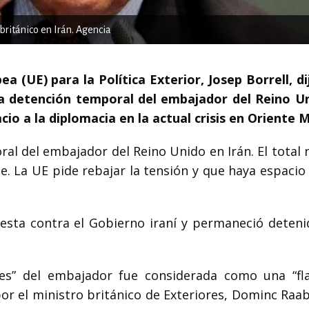
ritánico en Irán. Agencia
a (UE) para la Política Exterior, Josep Borrell, di
a detención temporal del embajador del Reino U
cio a la diplomacia en la actual crisis en Oriente 
l del embajador del Reino Unido en Irán. El total 
e. La UE pide rebajar la tensión y que haya espacio
esta contra el Gobierno iraní y permaneció deten
ones” del embajador fue considerada como una “fl
 por el ministro británico de Exteriores, Dominc Raa