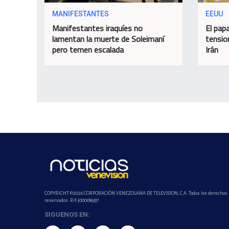
MANIFESTANTES
EEUU
Manifestantes iraquíes no
El papa
lamentan la muerte de Soleimaní
tensio
pero temen escalada
Irán
COPYRIGHT ©2026 CORPORACIÓN VENEZOLANA DE TELEVISION, C.A. Todos los derechos
reservados. Rif-j000089337
SIGUENOS EN: