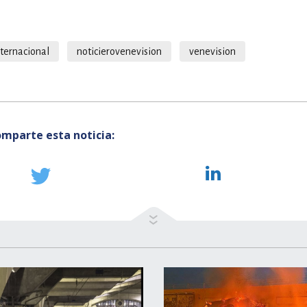
nternacional
noticierovenevision
venevision
mparte esta noticia: