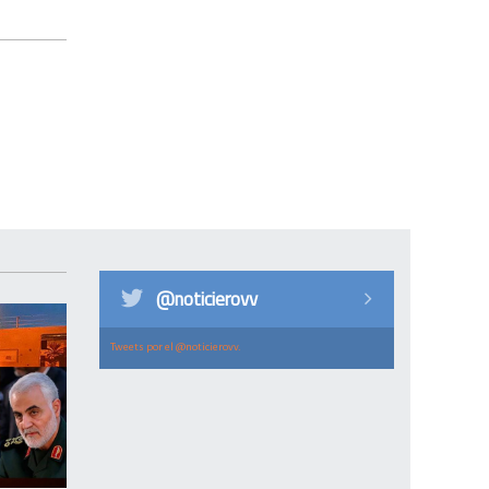
@noticierovv
Tweets por el @noticierovv.