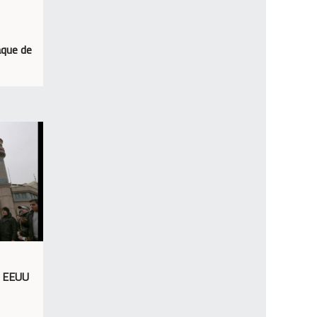
aque de
e EEUU