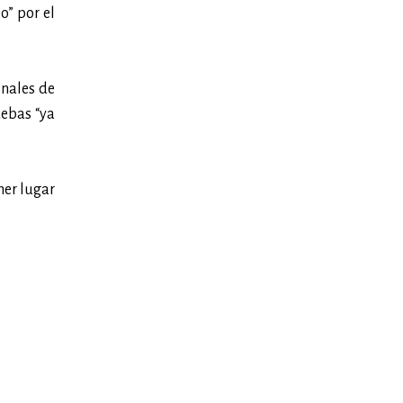
o” por el
onales de
uebas “ya
ner lugar