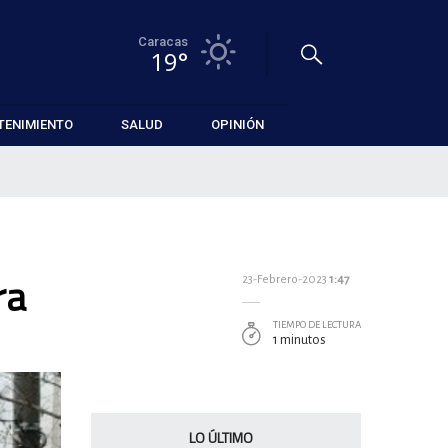
Caracas
19°
TENIMIENTO
SALUD
OPINIÓN
ra
23-Febrero-2023
1:47
TIEMPO DE LECTURA
1 minutos
LO ÚLTIMO