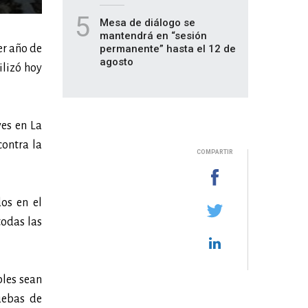
5
Mesa de diálogo se
mantendrá en “sesión
er año de
permanente” hasta el 12 de
agosto
ilizó hoy
ves en La
ontra la
COMPARTIR
os en el
todas las
les sean
uebas de