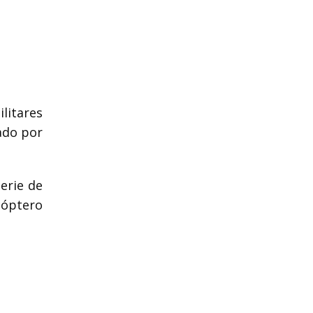
litares
ado por
erie de
cóptero