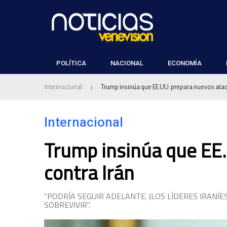
POLÍTICA
NACIONAL
ECONOMÍA
Internacional
Trump insinúa que EE.UU. prepara nuevos ataq
/
Internacional
Trump insinúa que EE
contra Irán
"PODRÍA SEGUIR ADELANTE. (LOS LÍDERES IRANÍ
SOBREVIVIR".