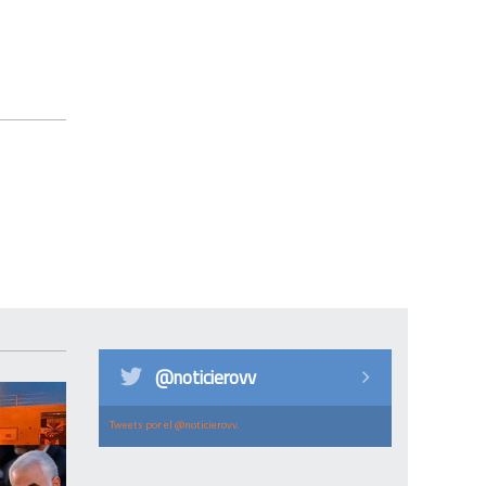
@noticierovv
Tweets por el @noticierovv.