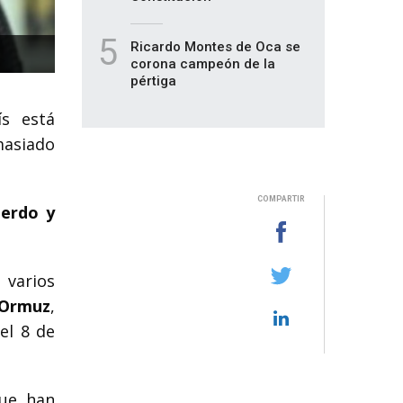
5
Ricardo Montes de Oca se
corona campeón de la
pértiga
ís está
emasiado
COMPARTIR
uerdo y
 varios
 Ormuz
,
el 8 de
que han