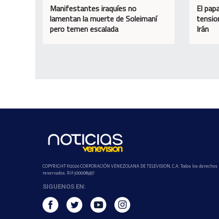
Manifestantes iraquíes no
El papa
lamentan la muerte de Soleimaní
tensio
pero temen escalada
Irán
COPYRIGHT ©2026 CORPORACIÓN VENEZOLANA DE TELEVISION, C.A. Todos los derechos
reservados. Rif-j000089337
SIGUENOS EN: