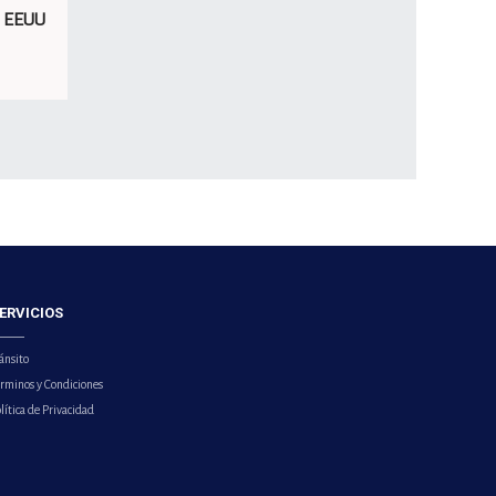
e EEUU
ERVICIOS
ánsito
érminos y Condiciones
lítica de Privacidad