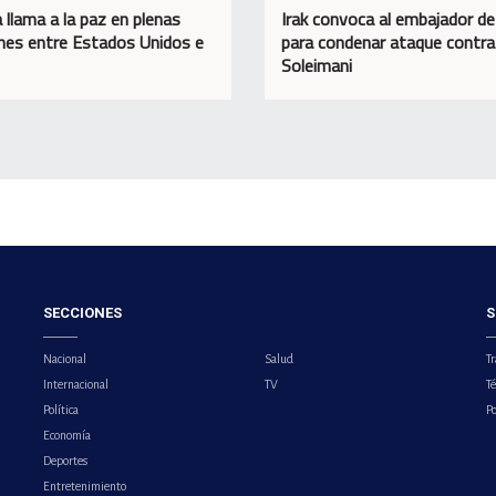
 llama a la paz en plenas
Irak convoca al embajador d
nes entre Estados Unidos e
para condenar ataque contra
Soleimani
SECCIONES
S
Nacional
Salud
Tr
Internacional
TV
T
Política
Po
Economía
Deportes
Entretenimiento