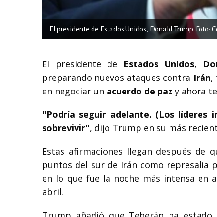
El presidente de Estados Unidos, Donald Trump. Foto: Co
El presidente de
Estados Unidos
,
Do
preparando nuevos ataques contra
Irán
,
en negociar un
acuerdo de paz
y ahora te
"Podría seguir adelante. (Los líderes 
sobrevivir"
, dijo Trump en su más recient
Estas afirmaciones llegan después de q
puntos del sur de Irán como represalia p
en lo que fue la noche más intensa en ac
abril.
Trump añadió que Teherán ha estado "