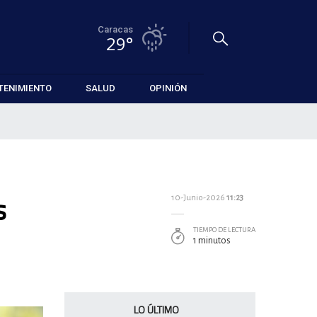
Caracas
29°
TENIMIENTO
SALUD
OPINIÓN
s
10-Junio-2026
11:23
TIEMPO DE LECTURA
1 minutos
LO ÚLTIMO