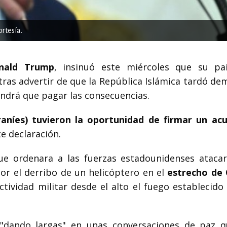
rtesía.
nald Trump
, insinuó este miércoles que su pa
 tras advertir de que la República Islámica tardó d
ndrá que pagar las consecuencias.
iraníes) tuvieron la oportunidad de firmar un ac
e declaración.
ue ordenara a las fuerzas estadounidenses atacar
or el derribo de un helicóptero en el
estrecho de
tividad militar desde el alto el fuego establecido 
dando largas" en unas conversaciones de paz 