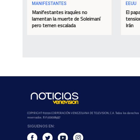
MANIFESTANTES
EEUU
Manifestantes iraquíes no
El papa
lamentan la muerte de Soleimaní
tensio
pero temen escalada
Irán
COPYRIGHT ©2026 CORPORACIÓN VENEZOLANA DE TELEVISION, C.A. Todos los derechos
reservados. Rif-j000089337
SIGUENOS EN: