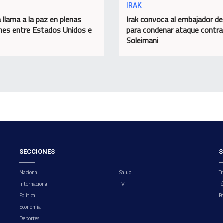
IRAK
 llama a la paz en plenas
Irak convoca al embajador d
nes entre Estados Unidos e
para condenar ataque contra
Soleimani
SECCIONES
S
Nacional
Salud
Tr
Internacional
TV
T
Política
Po
Economía
Deportes