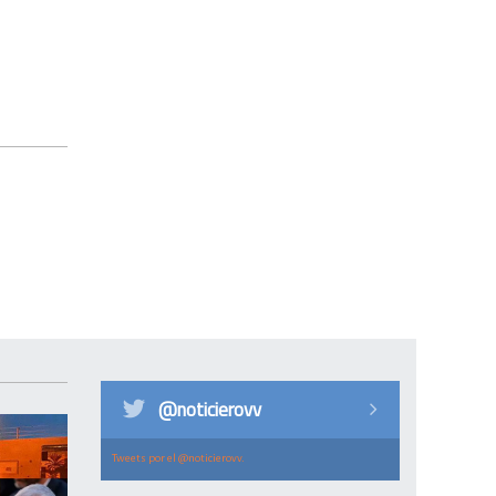
@noticierovv
Tweets por el @noticierovv.