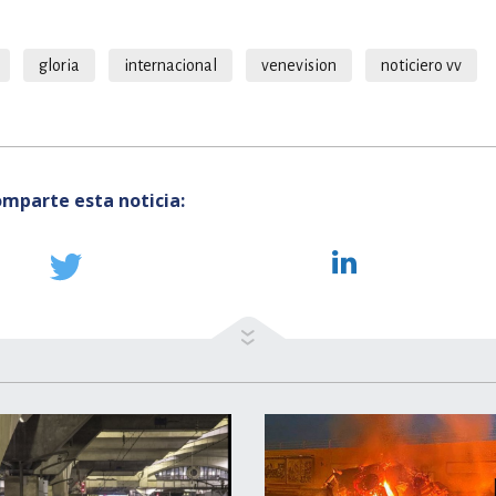
gloria
internacional
venevision
noticiero vv
mparte esta noticia: