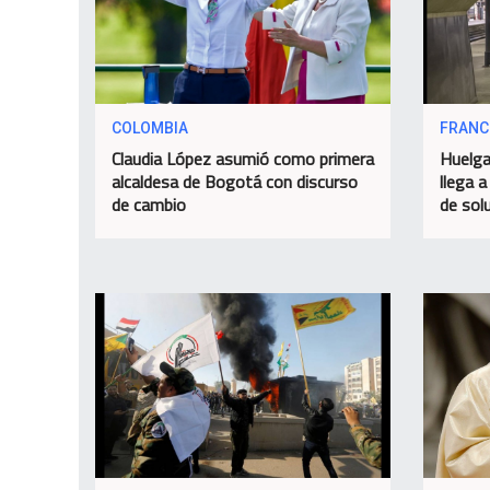
COLOMBIA
FRANC
Claudia López asumió como primera
Huelga
alcaldesa de Bogotá con discurso
llega a
de cambio
de sol