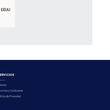
e EEUU
ERVICIOS
ánsito
érminos y Condiciones
lítica de Privacidad