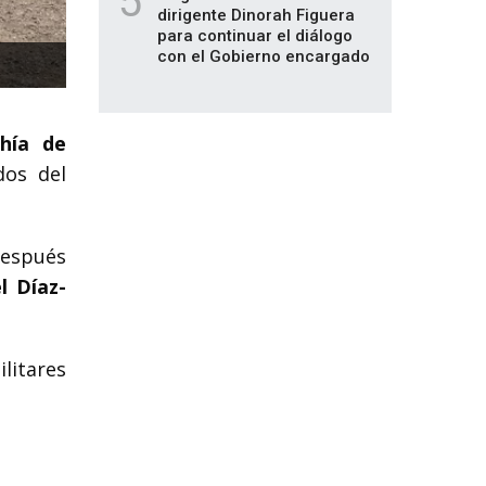
5
dirigente Dinorah Figuera
para continuar el diálogo
con el Gobierno encargado
hía de
dos del
después
l Díaz-
ilitares