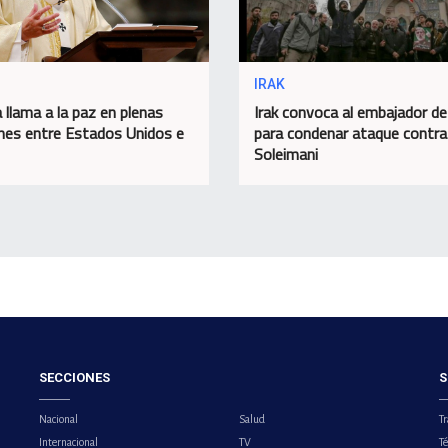
IRAK
 llama a la paz en plenas
Irak convoca al embajador d
nes entre Estados Unidos e
para condenar ataque contra
Soleimani
SECCIONES
S
Nacional
Salud
Tr
Internacional
TV
T