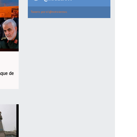
Tweets por el @noticierovv.
aque de