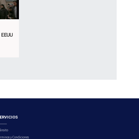
e EEUU
ERVICIOS
ánsito
érminos y Condiciones