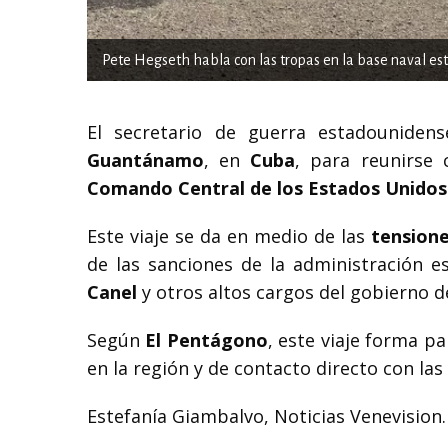
Pete Hegseth habla con las tropas en la base naval es
El secretario de guerra estadouniden
Guantánamo
, en
Cuba
, para reunirse
Comando Central de los Estados Unidos
Este viaje se da en medio de las
tensione
de las sanciones de la administración 
Canel
y otros altos cargos del gobierno d
Según
El
Pentágono
, este viaje forma p
en la región y de contacto directo con la
Estefanía Giambalvo, Noticias Venevision