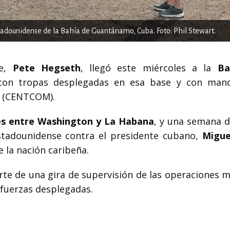
tadounidense de la Bahía de Guantánamo, Cuba. Foto: Phil Stewart.
se,
Pete Hegseth
, llegó este miércoles a la
Ba
 con tropas desplegadas en esa base y con man
(CENTCOM).
s entre Washington y La Habana
, y una semana 
estadounidense contra el presidente cubano,
Migue
e la nación caribeña.
arte de una gira de supervisión de las operaciones m
s fuerzas desplegadas.
.