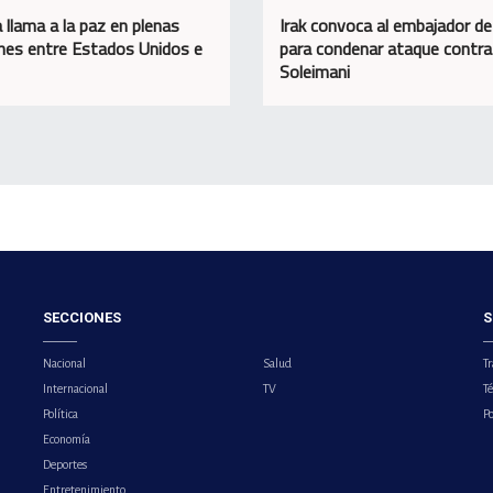
 llama a la paz en plenas
Irak convoca al embajador d
nes entre Estados Unidos e
para condenar ataque contra
Soleimani
SECCIONES
S
Nacional
Salud
Tr
Internacional
TV
T
Política
Po
Economía
Deportes
Entretenimiento