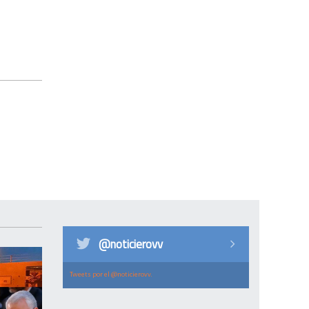
@noticierovv
Tweets por el @noticierovv.