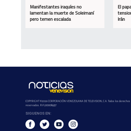
Manifestantes iraquíes no
El papa
lamentan la muerte de Soleimaní
tensio
pero temen escalada
Irán
COPYRIGHT ©2026 CORPORACIÓN VENEZOLANA DE TELEVISION, C.A. Todos los derechos
reservados. Rif-j000089337
SIGUENOS EN: