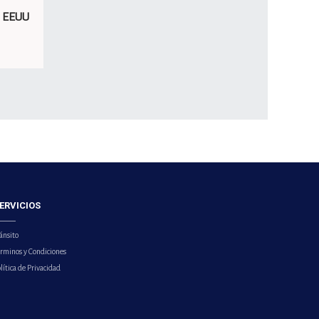
e EEUU
ERVICIOS
ánsito
érminos y Condiciones
lítica de Privacidad