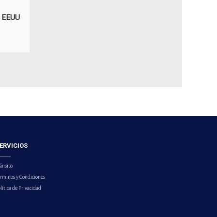
e EEUU
ERVICIOS
ánsito
érminos y Condiciones
lítica de Privacidad