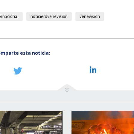
ernacional
noticierovenevision
venevision
mparte esta noticia: