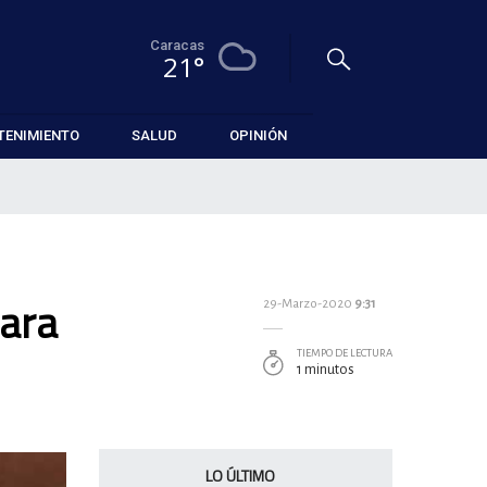
Caracas
21°
TENIMIENTO
SALUD
OPINIÓN
para
29-Marzo-2020
9:31
TIEMPO DE LECTURA
1 minutos
LO ÚLTIMO