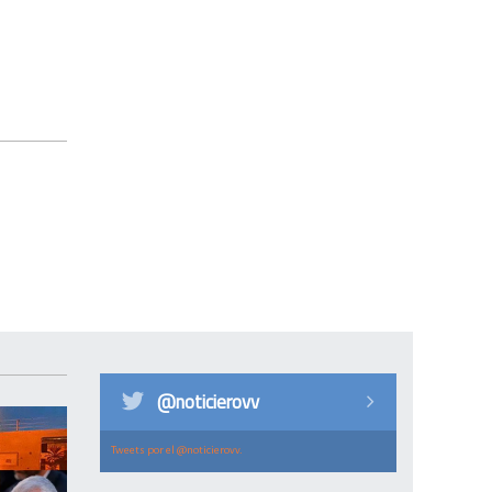
@noticierovv
Tweets por el @noticierovv.