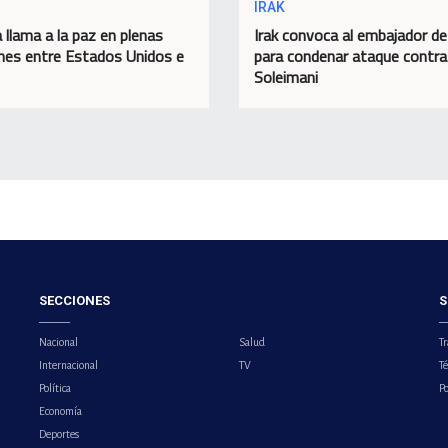
IRAK
 llama a la paz en plenas
Irak convoca al embajador d
nes entre Estados Unidos e
para condenar ataque contra
Soleimani
SECCIONES
S
Nacional
Salud
Tr
Internacional
TV
T
Política
Po
Economía
Deportes