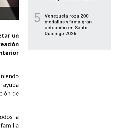
5
Venezuela roza 200
medallas y firma gran
actuación en Santo
Domingo 2026
etar un
reación
nterior
eniendo
a ayuda
ción de
todos a
familia