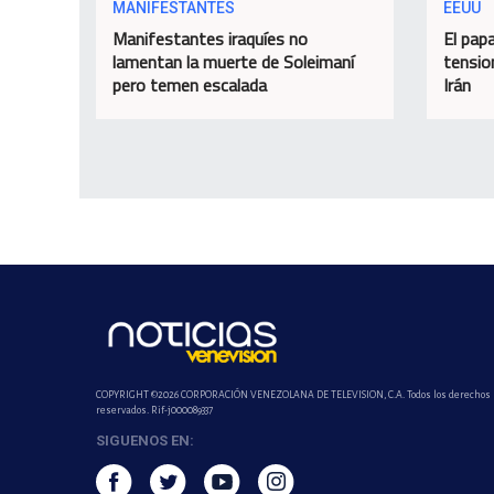
MANIFESTANTES
EEUU
Manifestantes iraquíes no
El papa
lamentan la muerte de Soleimaní
tensio
pero temen escalada
Irán
COPYRIGHT ©2026 CORPORACIÓN VENEZOLANA DE TELEVISION, C.A. Todos los derechos
reservados. Rif-j000089337
SIGUENOS EN: