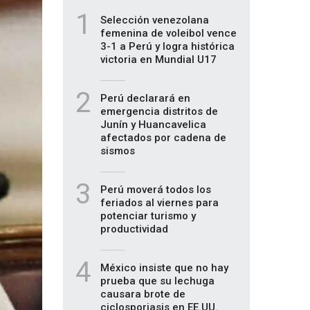
1
Selección venezolana
femenina de voleibol vence
3-1 a Perú y logra histórica
victoria en Mundial U17
2
Perú declarará en
emergencia distritos de
Junín y Huancavelica
afectados por cadena de
sismos
3
Perú moverá todos los
feriados al viernes para
potenciar turismo y
productividad
4
México insiste que no hay
prueba que su lechuga
causara brote de
ciclosporiasis en EE.UU.