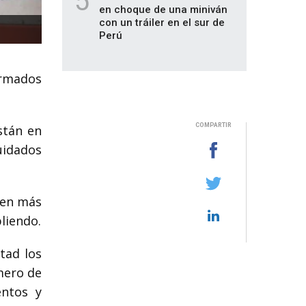
5
en choque de una miniván
con un tráiler en el sur de
Perú
irmados
COMPARTIR
stán en
Cuidados
cen más
liendo.
tad los
mero de
entos y