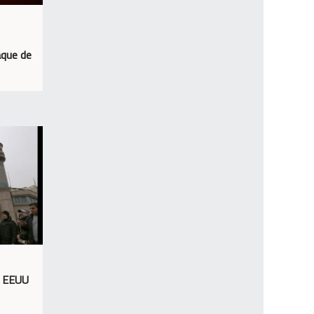
aque de
e EEUU