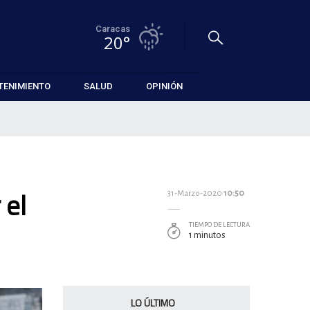
Caracas
20°
TENIMIENTO
SALUD
OPINIÓN
 el
31-Marzo-2020
10:50
TIEMPO DE LECTURA
1 minutos
LO ÚLTIMO