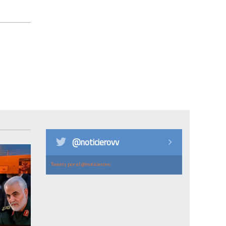
@noticierovv
Tweets por el @noticierovv.