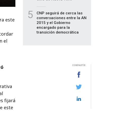
5
CNP seguirá de cerca las
conversaciones entre la AN
ra este
2015 y el Gobierno
encargado para la
transición democrática
cordar
n el
ró
COMPARTIR
rativa
al
s fijará
de este