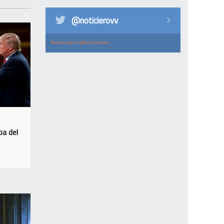
@noticierovv
Tweets por el @noticierovv.
ba del