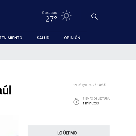
Caracas
27°
TENIMIENTO
SALUD
OPINIÓN
aúl
19-Mayo-2026
10:36
TIEMPO DE LECTURA
1 minutos
LO ÚLTIMO