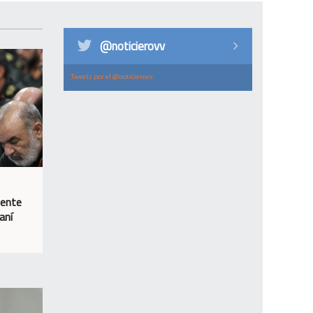
@noticierovv
Tweets por el @noticierovv.
iente
aní