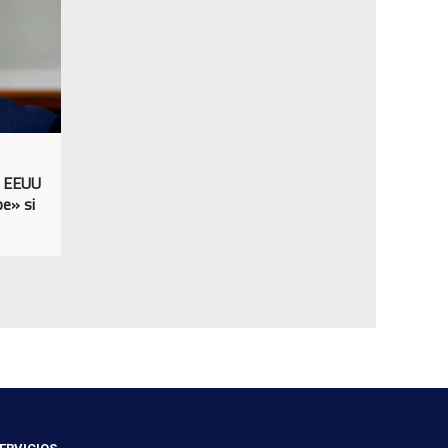
a EEUU
e» si