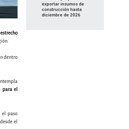
exportar insumos de
construcción hasta
diciembre de 2026
 estrecho
gión.
ón dentro
ontempla
 para el
n el paso
 desde el