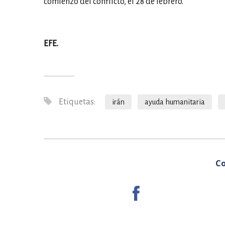
comienzo del conflicto, el 28 de febrero.
EFE.
Etiquetas:
irán
ayuda humanitaria
Co