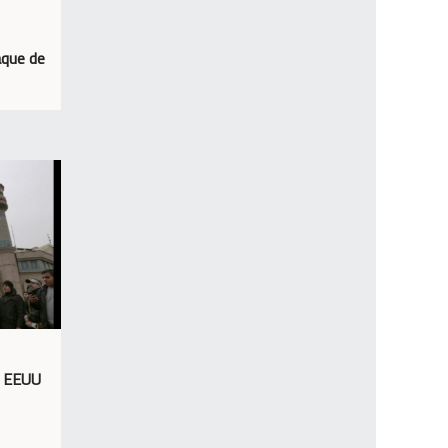
aque de
e EEUU