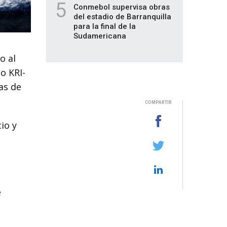
5
Conmebol supervisa obras
del estadio de Barranquilla
para la final de la
Sudamericana
o al
o KRI-
as de
COMPARTIR
io y
e