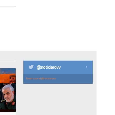
@noticierovv
Tweets por el @noticierovv.