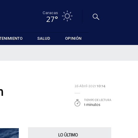
Caracas
27°
TENIMIENTO
SALUD
OPINIÓN
n
26-Abril-2021
10:14
TIEMPO DE LECTURA
1 minutos
LO ÚLTIMO