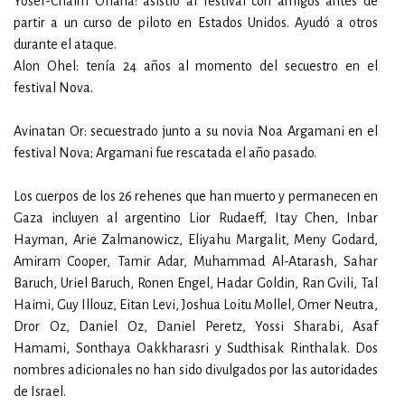
Yosef-Chaim Ohana: asistió al festival con amigos antes de
partir a un curso de piloto en Estados Unidos. Ayudó a otros
durante el ataque.
Alon Ohel: tenía 24 años al momento del secuestro en el
festival Nova.
Avinatan Or: secuestrado junto a su novia Noa Argamani en el
festival Nova; Argamani fue rescatada el año pasado.
Los cuerpos de los 26 rehenes que han muerto y permanecen en
Gaza incluyen al argentino Lior Rudaeff, Itay Chen, Inbar
Hayman, Arie Zalmanowicz, Eliyahu Margalit, Meny Godard,
Amiram Cooper, Tamir Adar, Muhammad Al-Atarash, Sahar
Baruch, Uriel Baruch, Ronen Engel, Hadar Goldin, Ran Gvili, Tal
Haimi, Guy Illouz, Eitan Levi, Joshua Loitu Mollel, Omer Neutra,
Dror Oz, Daniel Oz, Daniel Peretz, Yossi Sharabi, Asaf
Hamami, Sonthaya Oakkharasri y Sudthisak Rinthalak. Dos
nombres adicionales no han sido divulgados por las autoridades
de Israel.