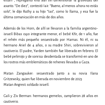
están?”, repreguntó ella aún sin dimensionar la gravedad del
asunto. “De diez”, contestó Iair. “Bueno, al menos ahora no estás
solo”, le dijo Ruthy a su hijo “Iao”, como lo llama, y esa fue la
última comunicación en más de dos años.
Además de los Horn, de allí se llevaron a la familia argentino-
israelí Bibas cuyo integrante menor, el bebé Kfir, de 1 año, fue
el rehén más pequeño secuestrado por Hamas. Ni él, ni su
hermano Ariel de 4 años, o su madre Shiri, sobrevivieron al
cautiverio. El padre, Yarden también fue liberado en febrero. El
bebé pelirrojo y de sonrisa desdentada se transformó en uno de
los rostros más emblemáticos de rehenes llevados a Gaza.
Matan Zangauker: secuestrado junto a su novia Ilana
Gritzewsky, quien fue liberada en noviembre de 2023
Matan Angrest: soldado israelí.
Gali y Ziv Berman: hermanos gemelos, cumplieron 28 años en
cautiverio.