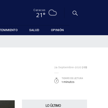
Caracas
21°
TENIMIENTO
SALUD
OPINIÓN
24-Septiembre-2020
7:03
TIEMPO DE LECTURA
1 minutos
LO ÚLTIMO