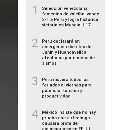
1
Selección venezolana
femenina de voleibol vence
3-1 a Perú y logra histórica
victoria en Mundial U17
2
Perú declarará en
emergencia distritos de
Junín y Huancavelica
afectados por cadena de
sismos
3
Perú moverá todos los
feriados al viernes para
potenciar turismo y
productividad
4
México insiste que no hay
prueba que su lechuga
causara brote de
ciclosporiasis en EE.UU.