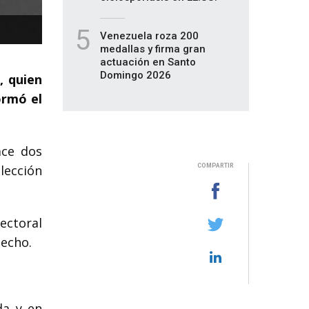
5
Venezuela roza 200
medallas y firma gran
actuación en Santo
Domingo 2026
, quien
ormó el
ace dos
lección
COMPARTIR
ectoral
hecho.
da y en