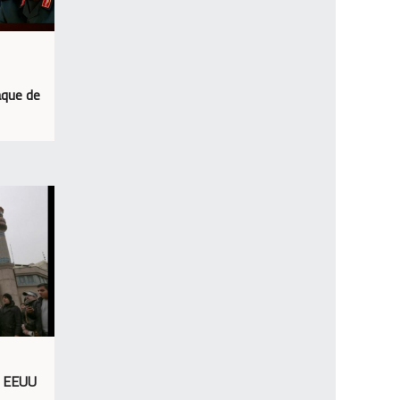
aque de
e EEUU