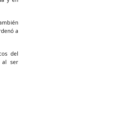
también
rdenó a
cos del
 al ser