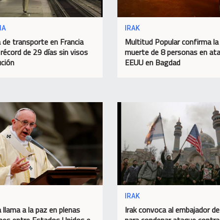
IA
IRAK
 de transporte en Francia
Multitud Popular confirma la
 récord de 29 días sin visos
muerte de 8 personas en at
ución
EEUU en Bagdad
IRAK
 llama a la paz en plenas
Irak convoca al embajador d
nes entre Estados Unidos e
para condenar ataque contra