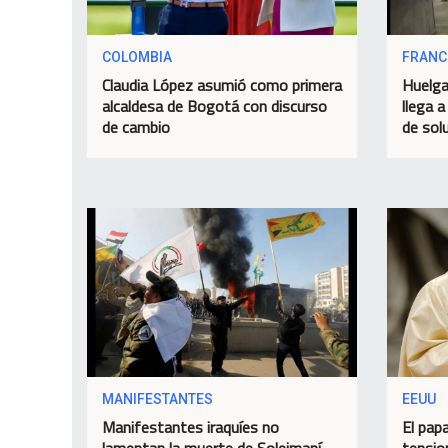
COLOMBIA
FRANC
Claudia López asumió como primera
Huelga
alcaldesa de Bogotá con discurso
llega a
de cambio
de sol
MANIFESTANTES
EEUU
Manifestantes iraquíes no
El papa
lamentan la muerte de Soleimaní
tensio