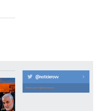
@noticierovv
Tweets por el @noticierovv.