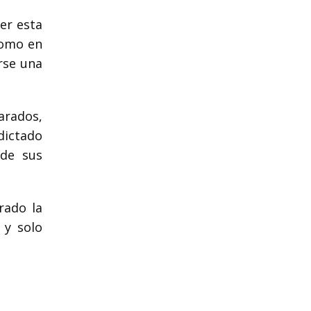
er esta
como en
rse una
arados,
dictado
 de sus
rado la
 y solo