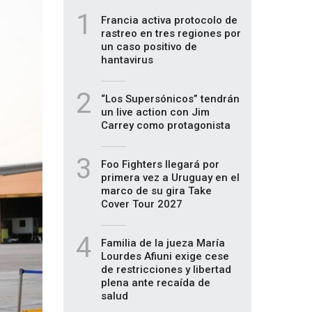
1
Francia activa protocolo de
rastreo en tres regiones por
un caso positivo de
hantavirus
2
“Los Supersónicos” tendrán
un live action con Jim
Carrey como protagonista
3
Foo Fighters llegará por
primera vez a Uruguay en el
marco de su gira Take
Cover Tour 2027
4
Familia de la jueza María
Lourdes Afiuni exige cese
de restricciones y libertad
plena ante recaída de
salud