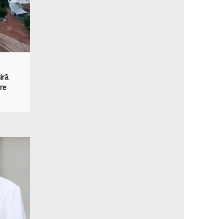
irá
re