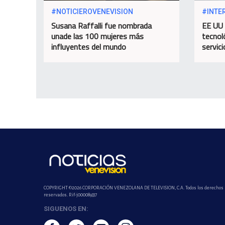
#NOTICIEROVENEVISION
#INTE
Susana Raffalli fue nombrada
EE UU 
unade las 100 mujeres más
tecnol
influyentes del mundo
servic
COPYRIGHT ©2026 CORPORACIÓN VENEZOLANA DE TELEVISION, C.A. Todos los derechos
reservados. Rif-j000089337
SIGUENOS EN: