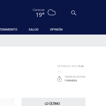
Caracas
19°
TENIMIENTO
SALUD
OPINIÓN
18-Febrero-2021
9:44
TIEMPO DE LECTURA
1 minutos
LO ÚLTIMO