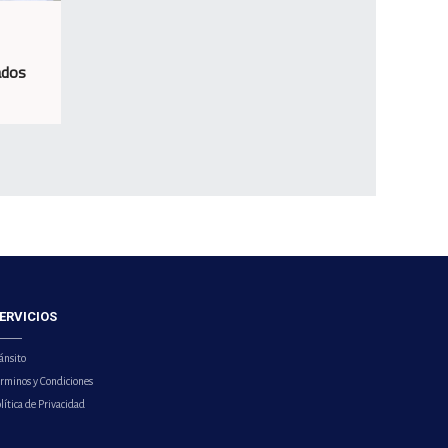
ados
ERVICIOS
ánsito
érminos y Condiciones
lítica de Privacidad