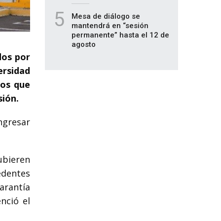
5
Mesa de diálogo se
mantendrá en “sesión
permanente” hasta el 12 de
agosto
dos por
ersidad
nos que
sión.
ngresar
ubieren
edentes
arantía
nció el