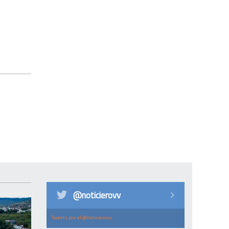
@noticierovv
Tweets por el @noticierovv.