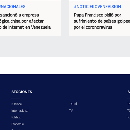
RNACIONALES
#NOTICIEROVENEVISION
sancionó a empresa
Papa Francisco pidió por
ógica china por afectar
sufrimiento de países golpe
io de internet en Venezuela
por el coronoravirus
SECCIONES
S
Nacional
Salud
Tr
Internacional
TV
T
Política
Po
Economía