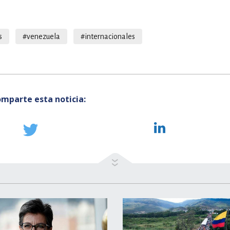
s
#venezuela
#internacionales
mparte esta noticia: