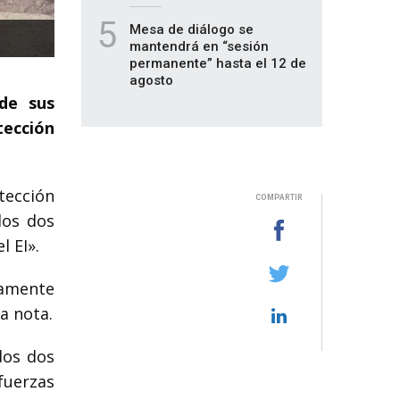
5
Mesa de diálogo se
mantendrá en “sesión
permanente” hasta el 12 de
agosto
 de sus
tección
tección
COMPARTIR
dos dos
l EI».
amente
a nota.
dos dos
fuerzas