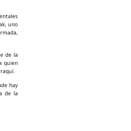
entales
ak, uno
armada,
e de la
a quien
raquí.
nde hay
a de la