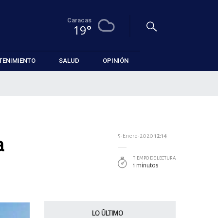
Caracas
19°
TENIMIENTO
SALUD
OPINIÓN
a
5-Enero-2020
12:14
TIEMPO DE LECTURA
1 minutos
LO ÚLTIMO