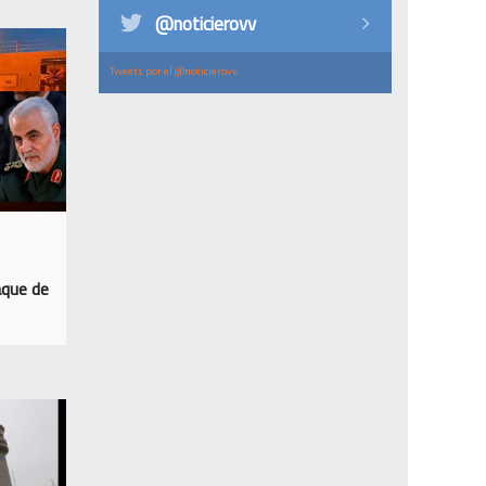
@noticierovv
Tweets por el @noticierovv.
aque de