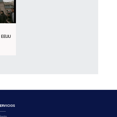
e EEUU
ERVICIOS
ánsito