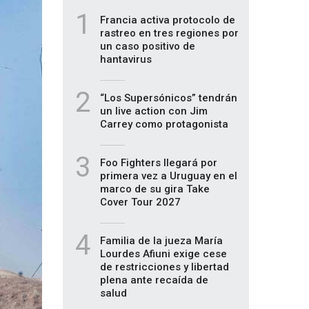
1
Francia activa protocolo de
rastreo en tres regiones por
un caso positivo de
hantavirus
2
“Los Supersónicos” tendrán
un live action con Jim
Carrey como protagonista
3
Foo Fighters llegará por
primera vez a Uruguay en el
marco de su gira Take
Cover Tour 2027
4
Familia de la jueza María
Lourdes Afiuni exige cese
de restricciones y libertad
plena ante recaída de
salud