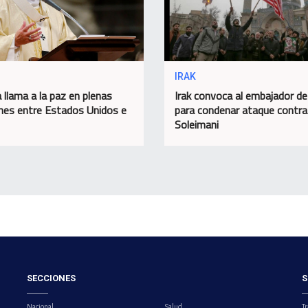
IRAK
 llama a la paz en plenas
Irak convoca al embajador d
nes entre Estados Unidos e
para condenar ataque contra
Soleimani
SECCIONES
S
Nacional
Salud
Tr