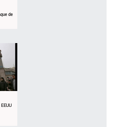
aque de
e EEUU