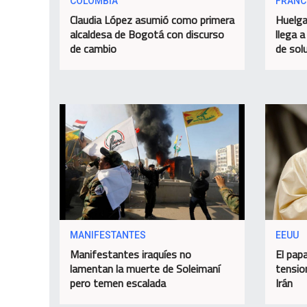
COLOMBIA
FRANC
Claudia López asumió como primera
Huelga
alcaldesa de Bogotá con discurso
llega a
de cambio
de sol
MANIFESTANTES
EEUU
Manifestantes iraquíes no
El papa
lamentan la muerte de Soleimaní
tensio
pero temen escalada
Irán