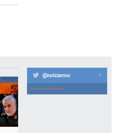
@noticierovv
Tweets por el @noticierovv.