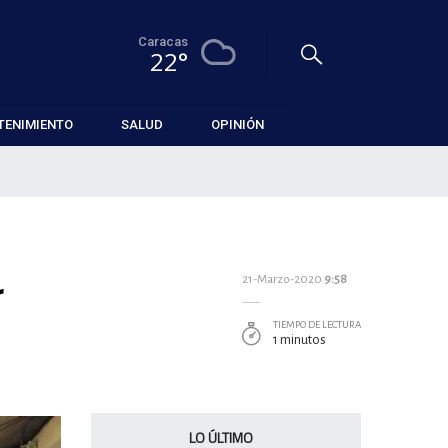
Caracas
22°
TENIMIENTO
SALUD
OPINIÓN
r
21-Marzo-2020
9:58
TIEMPO DE LECTURA
1 minutos
LO ÚLTIMO