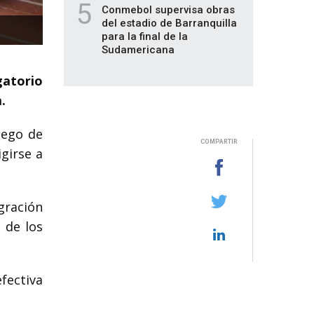
5
Conmebol supervisa obras
del estadio de Barranquilla
para la final de la
Sudamericana
gatorio
.
uego de
COMPARTIR
girse a
igración
 de los
fectiva