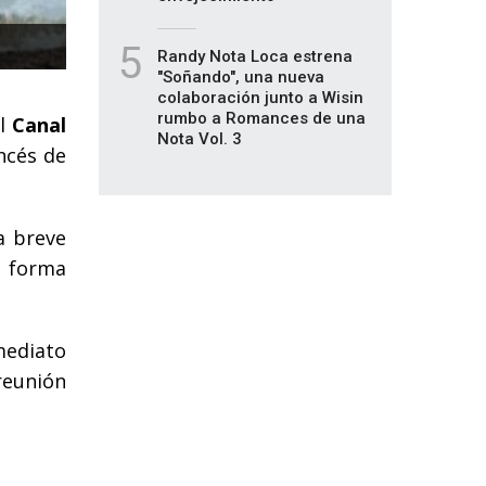
5
Randy Nota Loca estrena
"Soñando", una nueva
colaboración junto a Wisin
rumbo a Romances de una
el
Canal
Nota Vol. 3
ncés de
a breve
e forma
mediato
reunión