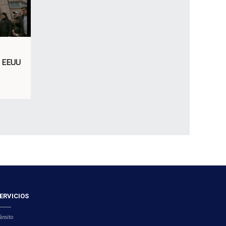
e EEUU
ERVICIOS
ánsito