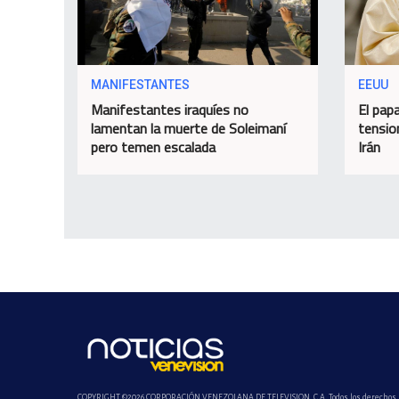
MANIFESTANTES
EEUU
Manifestantes iraquíes no
El papa
lamentan la muerte de Soleimaní
tensio
pero temen escalada
Irán
COPYRIGHT ©2026 CORPORACIÓN VENEZOLANA DE TELEVISION, C.A. Todos los derechos