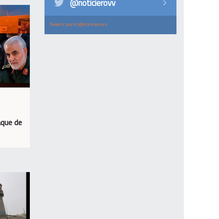
@noticierovv
Tweets por el @noticierovv.
aque de