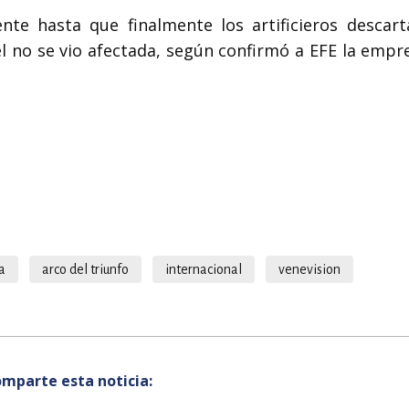
te hasta que finalmente los artificieros descart
ffel no se vio afectada, según confirmó a EFE la emp
a
arco del triunfo
internacional
venevision
mparte esta noticia: