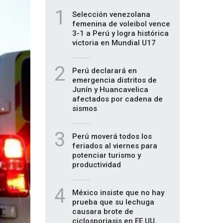
1
Selección venezolana
femenina de voleibol vence
3-1 a Perú y logra histórica
victoria en Mundial U17
2
Perú declarará en
emergencia distritos de
Junín y Huancavelica
afectados por cadena de
sismos
3
Perú moverá todos los
feriados al viernes para
potenciar turismo y
productividad
4
México insiste que no hay
prueba que su lechuga
causara brote de
ciclosporiasis en EE.UU.