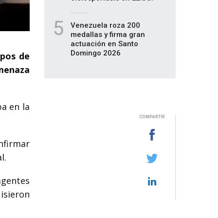
5
Venezuela roza 200
medallas y firma gran
actuación en Santo
Domingo 2026
mpos de
amenaza
ba en la
COMPARTIR
nfirmar
l.
agentes
isieron