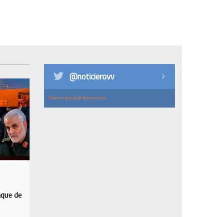
@noticierovv
Tweets por el @noticierovv.
aque de