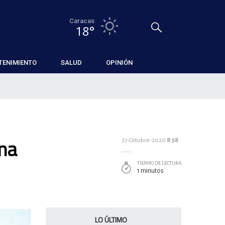
Caracas
18°
TENIMIENTO
SALUD
OPINIÓN
rma
27-Octubre-2020
8:58
TIEMPO DE LECTURA
1 minutos
LO ÚLTIMO