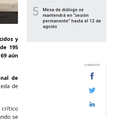
5
Mesa de diálogo se
mantendrá en “sesión
permanente” hasta el 12 de
agosto
cidos y
 de 195
s
69 aún
COMPARTIR
onal de
ueda de
 crítico
ando se