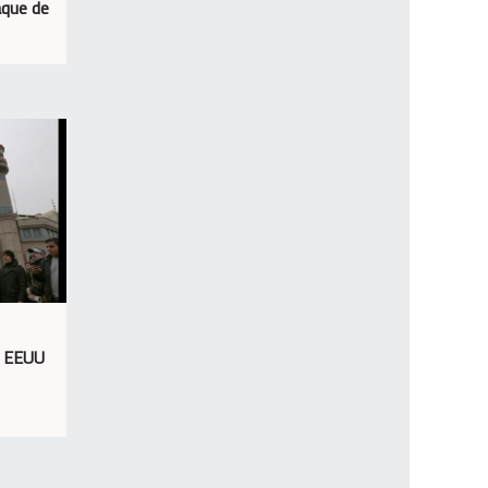
aque de
e EEUU