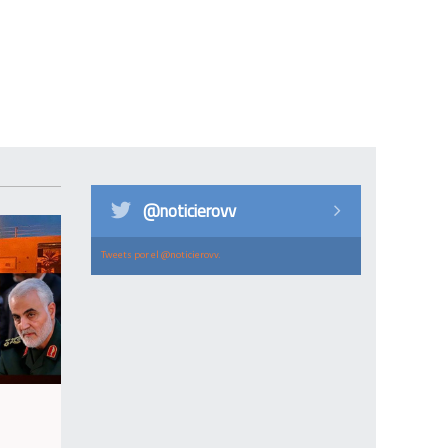
@noticierovv
Tweets por el @noticierovv.