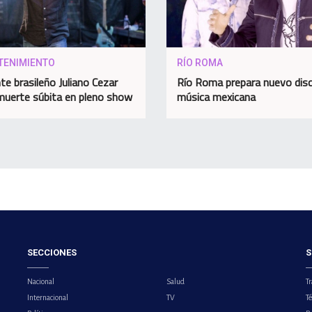
TENIMIENTO
RÍO ROMA
te brasileño Juliano Cezar
Río Roma prepara nuevo dis
muerte súbita en pleno show
música mexicana
SECCIONES
S
Nacional
Salud
Tr
Internacional
TV
T