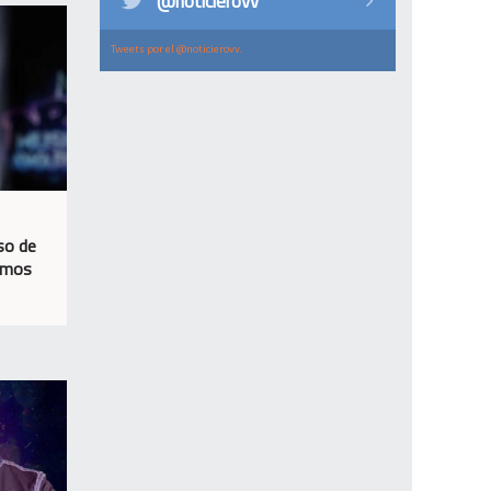
@noticierovv
Tweets por el @noticierovv.
so de
timos