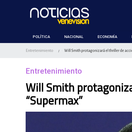
POLÍTICA
NACIONAL
ECONOMÍA
Entretenimiento
Will Smith protagonizará el thriller de ac
/
Entretenimiento
Will Smith protagonizar
“Supermax”