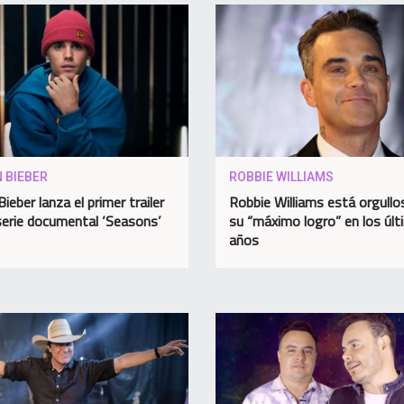
 BIEBER
ROBBIE WILLIAMS
Bieber lanza el primer trailer
Robbie Williams está orgullo
serie documental ‘Seasons’
su “máximo logro” en los úl
años