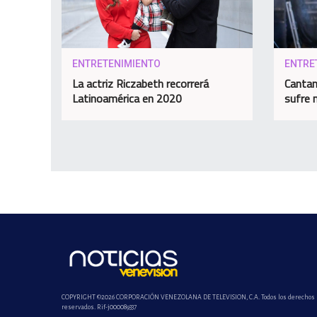
ENTRETENIMIENTO
ENTRE
La actriz Riczabeth recorrerá
Cantan
Latinoamérica en 2020
sufre 
COPYRIGHT ©2026 CORPORACIÓN VENEZOLANA DE TELEVISION, C.A. Todos los derechos
reservados. Rif-j000089337