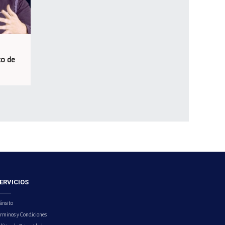
co de
ERVICIOS
ánsito
érminos y Condiciones