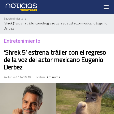
Entretenimiento
/
‘Shrek 5’ estrena tráiler con el regreso de la voz del actor mexicano Eugenio
Derbez
Entretenimiento
‘Shrek 5’ estrena tráiler con el regreso
de la voz del actor mexicano Eugenio
Derbez
16-Junio-2026
10:29
Lectura:
1 minutos