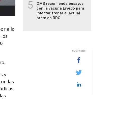
5
OMS recomienda ensayos
con la vacuna Ervebo para
intentar frenar el actual
brote en RDC
or ello
 los
0.
COMPARTIR
ro.
s y
on las
údicas,
las