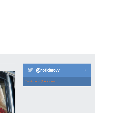
@noticierovv
Tweets por el @noticierovv.