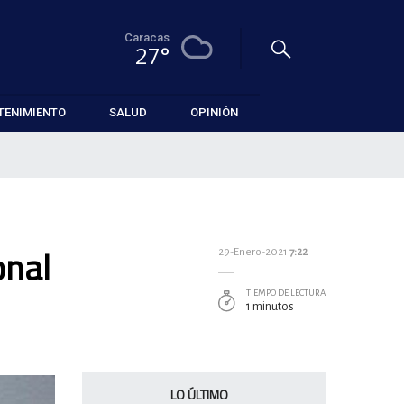
Caracas
27°
TENIMIENTO
SALUD
OPINIÓN
onal
29-Enero-2021
7:22
TIEMPO DE LECTURA
1 minutos
LO ÚLTIMO