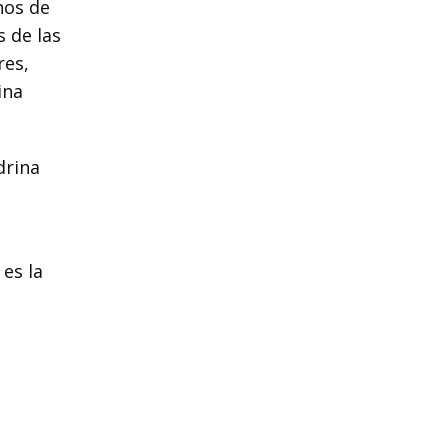
nos de
s de las
res,
ina
drina
es la