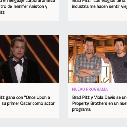
o en lenguaje corporal analiza
Brad Pitt: “Los elogios de la
tro de Jennifer Aniston y
industria me hacen sentir vie
itt
NUEVO PROGRAMA
itt gana con "Once Upon a
Brad Pitt y Viola Davis se u
." su primer Óscar como actor
Property Brothers en un nu
programa