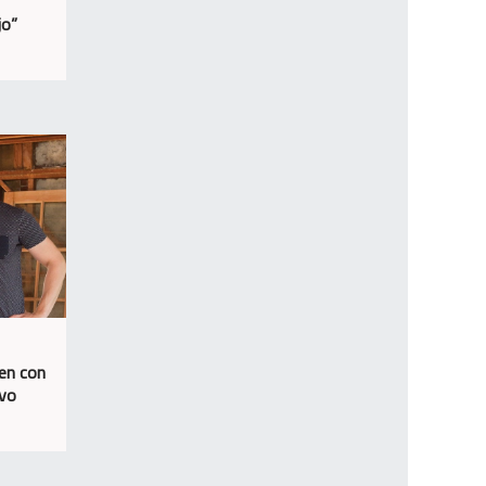
jo”
nen con
evo