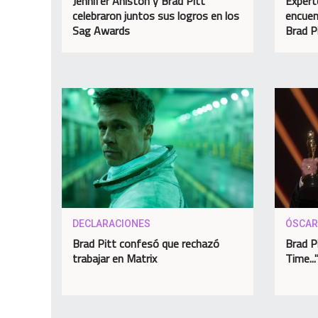
Jennifer Aniston y Brad Pitt
Expert
celebraron juntos sus logros en los
encuen
Sag Awards
Brad P
DECLARACIONES
ÓSCAR
Brad Pitt confesó que rechazó
Brad P
trabajar en Matrix
Time..