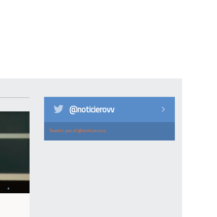
@noticierovv
Tweets por el @noticierovv.