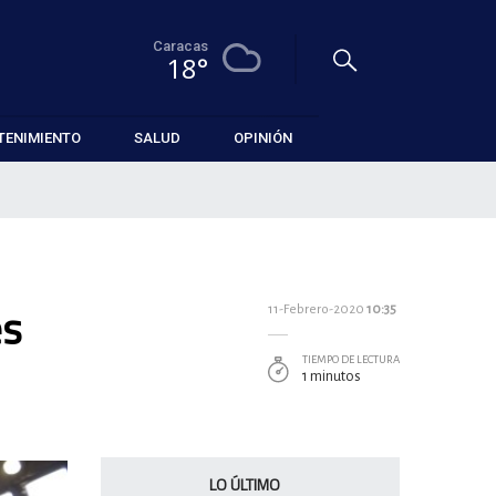
Caracas
18°
TENIMIENTO
SALUD
OPINIÓN
és
11-Febrero-2020
10:35
TIEMPO DE LECTURA
1 minutos
LO ÚLTIMO