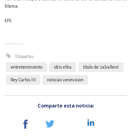
blanca.
EFE
Etiquetas:
entretenimiento
idris elba
título de 'caballero'
Rey Carlos III
noticias venevision
Comparte esta noticia: