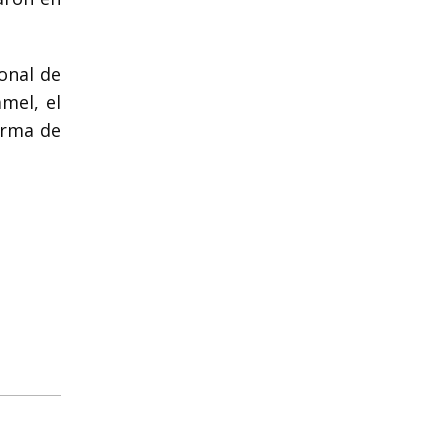
onal de
mel, el
orma de