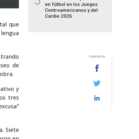
5
en fútbol en los Juegos
Centroamericanos y del
Caribe 2026
tal que
 lengua
strando
COMPARTIR
eseo de
obra.
ativo y
os tres
"excusa"
a. Siete
aron en