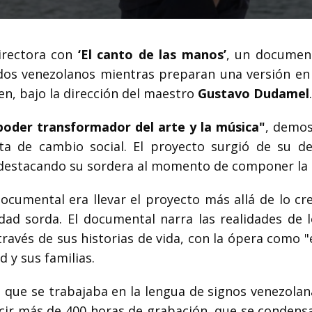
irectora con
‘El canto de las manos’
, un documen
ordos venezolanos mientras preparan una versión en
n, bajo la dirección del maestro
Gustavo Dudamel
.
poder transformador del arte y la música"
, demo
a de cambio social. El proyecto surgió de su d
destacando su sordera al momento de componer la 
ocumental era llevar el proyecto más allá de lo cre
ad sorda. El documental narra las realidades de l
 través de sus historias de vida, con la ópera como 
 y sus familias.
a que se trabajaba en la lengua de signos venezolan
ucir más de 400 horas de grabación, que se condens