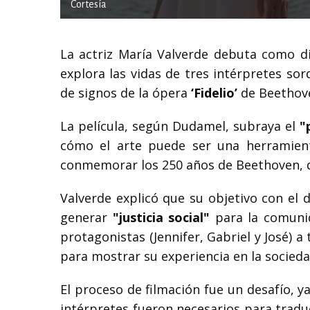
Cortesía
La actriz María Valverde debuta como d
explora las vidas de tres intérpretes s
de signos de la ópera
‘Fidelio’
de Beethove
La película, según Dudamel, subraya el
"
cómo el arte puede ser una herramient
conmemorar los 250 años de Beethoven, 
Valverde explicó que su objetivo con el d
generar
"justicia social"
para la comunid
protagonistas (Jennifer, Gabriel y José) a
para mostrar su experiencia en la sociedad
El proceso de filmación fue un desafío, y
intérpretes fueron necesarios para trad