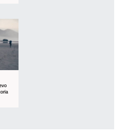
evo
oria