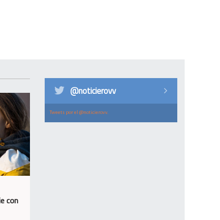
@noticierovv
Tweets por el @noticierovv.
ie con