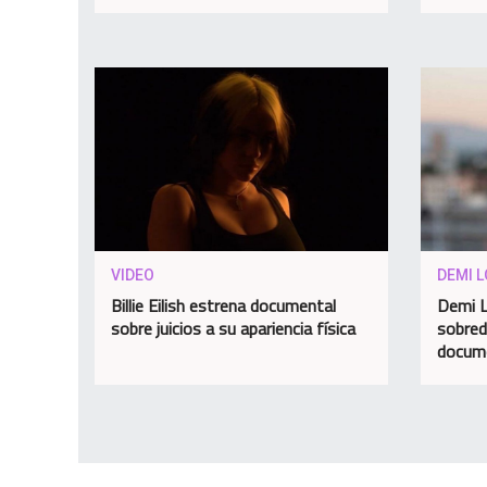
VIDEO
DEMI 
Billie Eilish estrena documental
Demi L
sobre juicios a su apariencia física
sobred
docume