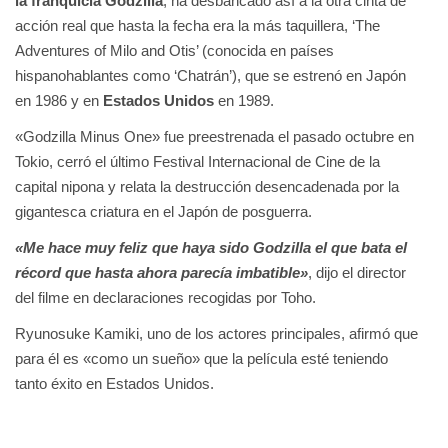
la franquicia Godzilla
, ha desbancado así a la otra cinta de
acción real que hasta la fecha era la más taquillera, ‘The
Adventures of Milo and Otis’ (conocida en países
hispanohablantes como ‘Chatrán’), que se estrenó en Japón
en 1986 y en
Estados Unidos
en 1989.
«Godzilla Minus One» fue preestrenada el pasado octubre en
Tokio, cerró el último Festival Internacional de Cine de la
capital nipona y relata la destrucción desencadenada por la
gigantesca criatura en el Japón de posguerra.
«Me hace muy feliz que haya sido Godzilla el que bata el
récord que hasta ahora parecía imbatible»
, dijo el director
del filme en declaraciones recogidas por Toho.
Ryunosuke Kamiki, uno de los actores principales, afirmó que
para él es «como un sueño» que la película esté teniendo
tanto éxito en Estados Unidos.