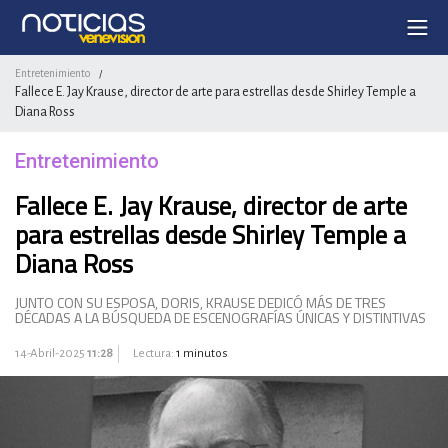
Entretenimiento
/
Fallece E. Jay Krause, director de arte para estrellas desde Shirley Temple a
Diana Ross
Entretenimiento
Fallece E. Jay Krause, director de arte
para estrellas desde Shirley Temple a
Diana Ross
JUNTO CON SU ESPOSA, DORIS, KRAUSE DEDICÓ MÁS DE TRES
DÉCADAS A LA BÚSQUEDA DE ESCENOGRAFÍAS ÚNICAS Y DISTINTIVAS
14-Abril-2025
11:28
Lectura:
1 minutos