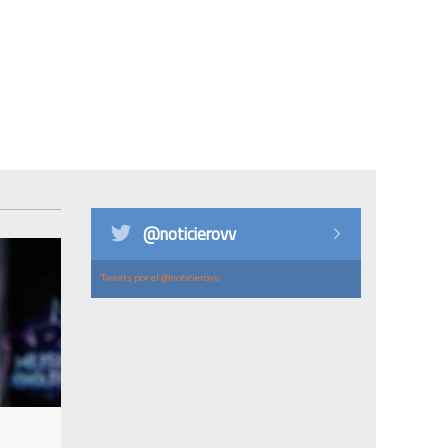
@noticierovv
Tweets por el @noticierovv.