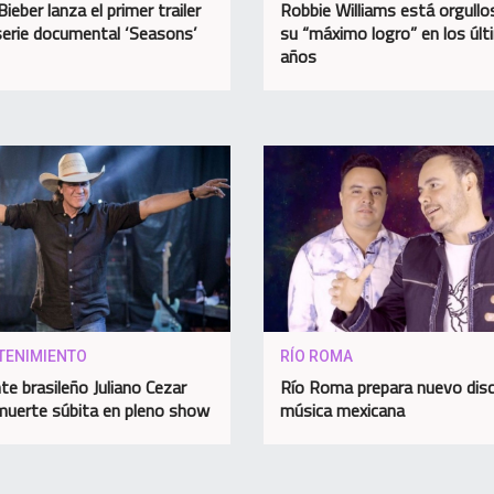
Bieber lanza el primer trailer
Robbie Williams está orgullo
serie documental ‘Seasons’
su “máximo logro” en los úl
años
TENIMIENTO
RÍO ROMA
te brasileño Juliano Cezar
Río Roma prepara nuevo dis
muerte súbita en pleno show
música mexicana