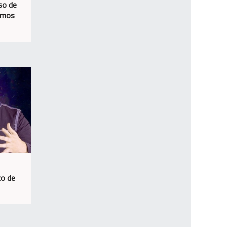
so de
timos
co de