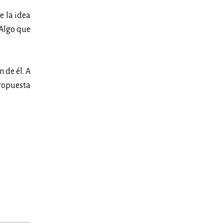
e la idea
 Algo que
 de él. A
ropuesta