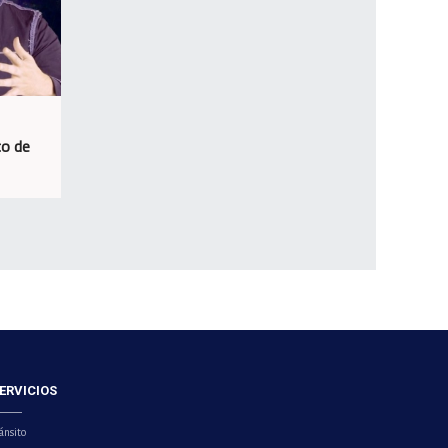
co de
ERVICIOS
ánsito