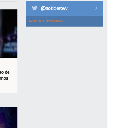
@noticierovv
Tweets por el @noticierovv.
so de
timos