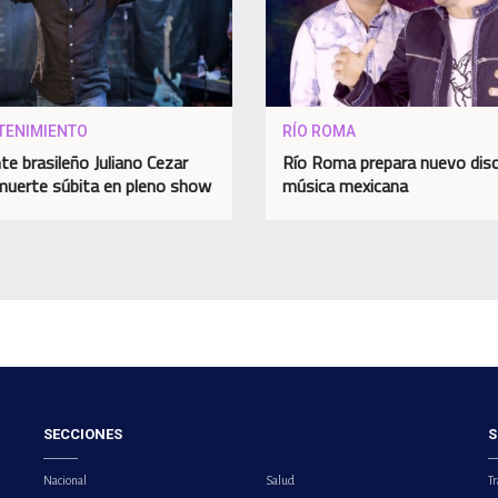
TENIMIENTO
RÍO ROMA
te brasileño Juliano Cezar
Río Roma prepara nuevo dis
muerte súbita en pleno show
música mexicana
SECCIONES
S
Nacional
Salud
Tr