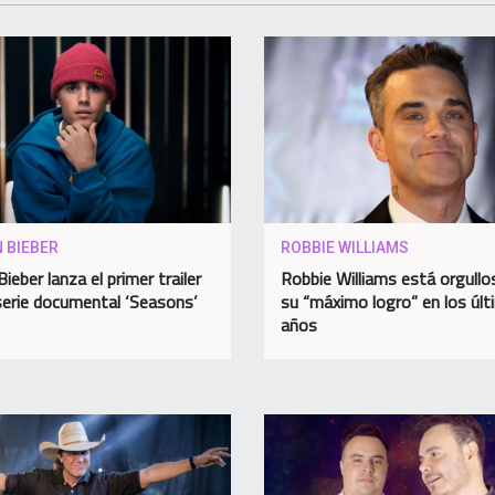
 BIEBER
ROBBIE WILLIAMS
Bieber lanza el primer trailer
Robbie Williams está orgullo
serie documental ‘Seasons’
su “máximo logro” en los úl
años