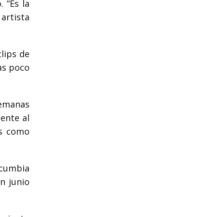
. “Es la
artista
lips de
as poco
semanas
lente al
as como
ocumbia
n junio