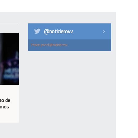
@noticierovv
Tweets por el @noticierovv.
so de
timos