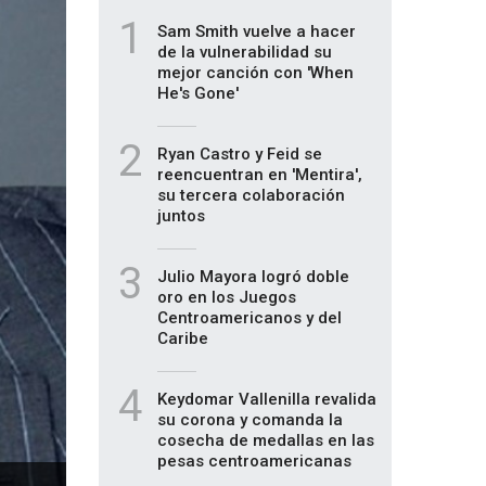
1
Sam Smith vuelve a hacer
de la vulnerabilidad su
mejor canción con 'When
He's Gone'
2
Ryan Castro y Feid se
reencuentran en 'Mentira',
su tercera colaboración
juntos
3
Julio Mayora logró doble
oro en los Juegos
Centroamericanos y del
Caribe
4
Keydomar Vallenilla revalida
su corona y comanda la
cosecha de medallas en las
pesas centroamericanas