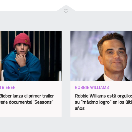
 BIEBER
ROBBIE WILLIAMS
Bieber lanza el primer trailer
Robbie Williams está orgullo
serie documental ‘Seasons’
su “máximo logro” en los úl
años