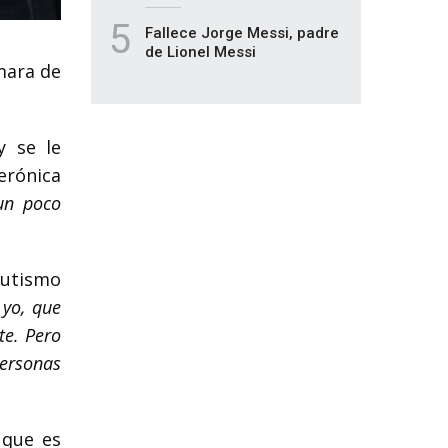
5
Fallece Jorge Messi, padre
de Lionel Messi
ámara de
y se le
erónica
un poco
autismo
 yo, que
te. Pero
personas
 que es