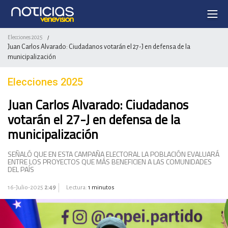
Elecciones 2025
/
Juan Carlos Alvarado: Ciudadanos votarán el 27-J en defensa de la
municipalización
Elecciones 2025
Juan Carlos Alvarado: Ciudadanos
votarán el 27-J en defensa de la
municipalización
SEÑALÓ QUE EN ESTA CAMPAÑA ELECTORAL LA POBLACIÓN EVALUARÁ
ENTRE LOS PROYECTOS QUE MÁS BENEFICIEN A LAS COMUNIDADES
DEL PAÍS
16-Julio-2025
2:49
Lectura:
1 minutos