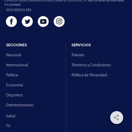
COPYRIGHT ©2026 CORPORACIÓN VENEZOLANA DE TELEVISION, C.A. Todos los derechos reservados.
Rif-j000089337
SIGUENOS EN:
SECCIONES
SERVICIOS
Nacional
Tránsito
Internacional
Términos y Condiciones
Política
Política de Privacidad
Economía
Deportes
Entretenimiento
Salud
TV